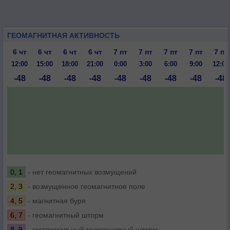
ГЕОМАГНИТНАЯ АКТИВНОСТЬ
6 чт
6 чт
6 чт
6 чт
7 пт
7 пт
7 пт
7 пт
7 пт
12:00
15:00
18:00
21:00
0:00
3:00
6:00
9:00
12:00
-48
-48
-48
-48
-48
-48
-48
-48
-48
0, 1
- нет геомагнитных возмущений
2, 3
- возмущенное геомагнитное поле
4, 5
- магнитная буря
6, 7
- геомагнитный шторм
8, 9
- экстремальный геомагнитный шторм