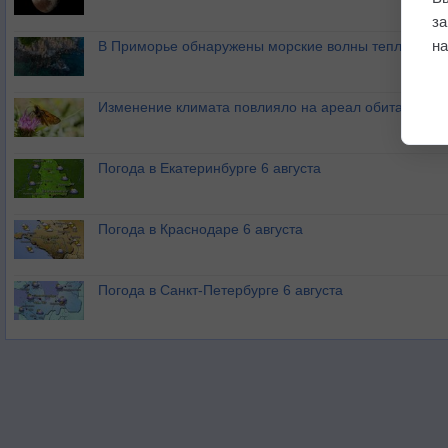
з
на
В Приморье обнаружены морские волны тепла
Изменение климата повлияло на ареал обитания ба
Погода в Екатеринбурге 6 августа
Погода в Краснодаре 6 августа
Погода в Санкт-Петербурге 6 августа