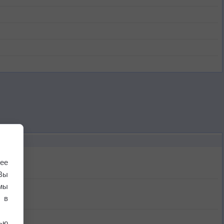
ее
Вы
мы
 в
ью