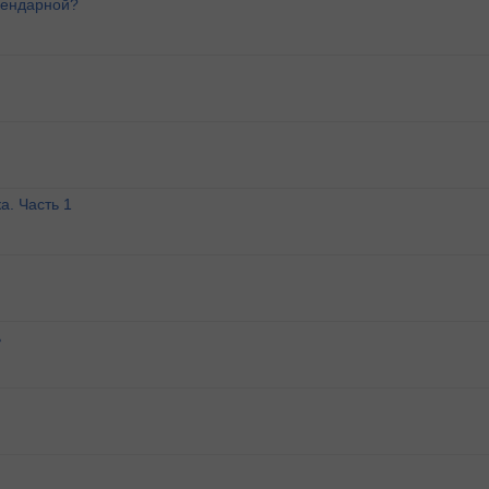
лендарной?
а. Часть 1
ь