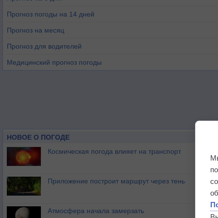
Прогноз погоды на 14 дней
Прогноз на месяц
Прогноз для водителей
Медицинский прогноз погоды
НОВОЕ О ПОГОДЕ
Космическая погода влияет на транспорт
М
п
Приложение построит маршрут через тень
с
о
П
Атмосфера начала замерзать
В