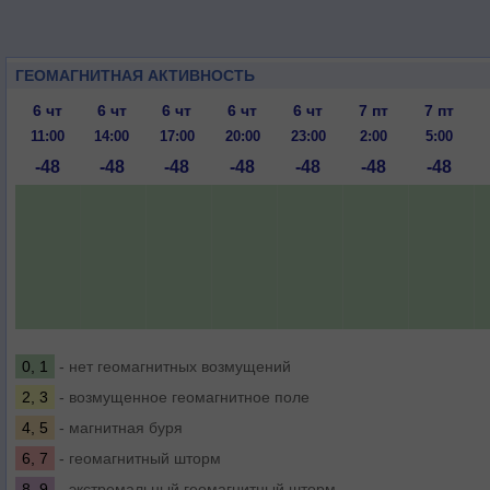
ГЕОМАГНИТНАЯ АКТИВНОСТЬ
6 чт
6 чт
6 чт
6 чт
6 чт
7 пт
7 пт
11:00
14:00
17:00
20:00
23:00
2:00
5:00
-48
-48
-48
-48
-48
-48
-48
0, 1
- нет геомагнитных возмущений
2, 3
- возмущенное геомагнитное поле
4, 5
- магнитная буря
6, 7
- геомагнитный шторм
8, 9
- экстремальный геомагнитный шторм