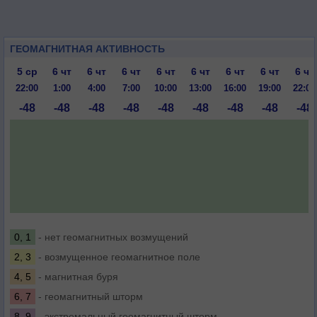
ГЕОМАГНИТНАЯ АКТИВНОСТЬ
5 ср
6 чт
6 чт
6 чт
6 чт
6 чт
6 чт
6 чт
6 чт
22:00
1:00
4:00
7:00
10:00
13:00
16:00
19:00
22:00
-48
-48
-48
-48
-48
-48
-48
-48
-48
0, 1
- нет геомагнитных возмущений
2, 3
- возмущенное геомагнитное поле
4, 5
- магнитная буря
6, 7
- геомагнитный шторм
8, 9
- экстремальный геомагнитный шторм