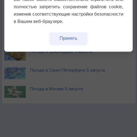
не выпадал дождь
полностью запретить сохранение файлов cookie,
изменив соответствующие настройки безопасности
Лето продолжит щедро раздавать своё тепло!
в Вашем веб-браузере.
Погода в Екатеринбурге 5 августа
Принять
Погода в Краснодаре 5 августа
Погода в Санкт-Петербурге 5 августа
Погода в Москве 5 августа