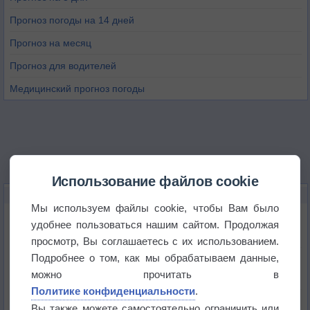
Прогноз погоды на 14 дней
Прогноз на месяц
Прогноз для водителей
Медицинский прогноз погоды
Использование файлов cookie
НОВОЕ О ПОГОДЕ
Мы используем файлы cookie, чтобы Вам было
Дневная температура воздуха в ОАЭ превысила
удобнее пользоваться нашим сайтом. Продолжая
+51°
просмотр, Вы соглашаетесь с их использованием.
Подробнее о том, как мы обрабатываем данные,
Европейские столицы бьют рекорды жары
можно прочитать в
Политике конфиденциальности
.
Впервые за 155 лет в Лондоне в течение месяца
Вы также можете самостоятельно ограничить или