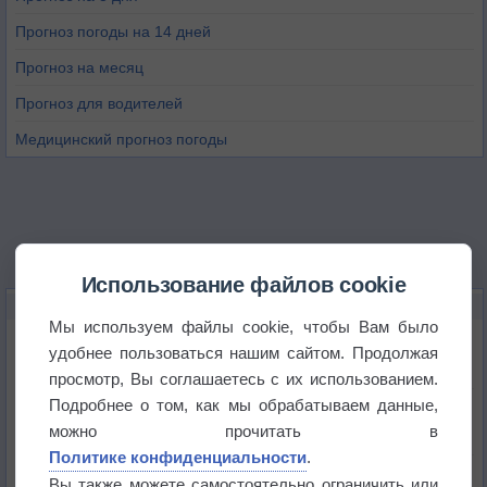
Прогноз погоды на 14 дней
Прогноз на месяц
Прогноз для водителей
Медицинский прогноз погоды
Использование файлов cookie
НОВОЕ О ПОГОДЕ
Мы используем файлы cookie, чтобы Вам было
Июль в России стал самым тёплым за всю
удобнее пользоваться нашим сайтом. Продолжая
историю
просмотр, Вы соглашаетесь с их использованием.
Подробнее о том, как мы обрабатываем данные,
В Центральной России наступают самые жаркие
дни этого лета
можно прочитать в
Политике конфиденциальности
.
Дневная температура воздуха в ОАЭ превысила
Вы также можете самостоятельно ограничить или