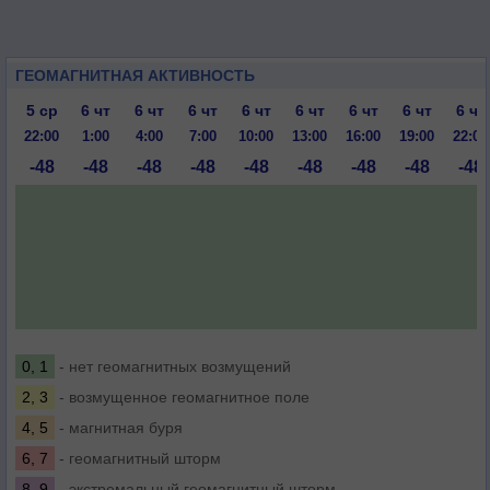
ГЕОМАГНИТНАЯ АКТИВНОСТЬ
5 ср
6 чт
6 чт
6 чт
6 чт
6 чт
6 чт
6 чт
6 чт
22:00
1:00
4:00
7:00
10:00
13:00
16:00
19:00
22:00
-48
-48
-48
-48
-48
-48
-48
-48
-48
0, 1
- нет геомагнитных возмущений
2, 3
- возмущенное геомагнитное поле
4, 5
- магнитная буря
6, 7
- геомагнитный шторм
8, 9
- экстремальный геомагнитный шторм