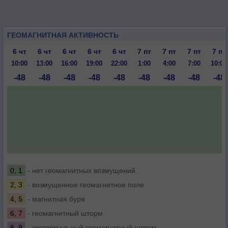
ГЕОМАГНИТНАЯ АКТИВНОСТЬ
6 чт
6 чт
6 чт
6 чт
6 чт
7 пт
7 пт
7 пт
7 пт
10:00
13:00
16:00
19:00
22:00
1:00
4:00
7:00
10:00
-48
-48
-48
-48
-48
-48
-48
-48
-48
0, 1
- нет геомагнитных возмущений
2, 3
- возмущенное геомагнитное поле
4, 5
- магнитная буря
6, 7
- геомагнитный шторм
8, 9
- экстремальный геомагнитный шторм