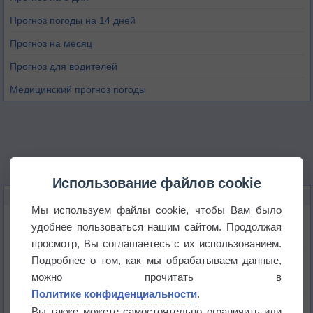
Прогноз погоды на 14 дней
Прогноз на месяц
Прогноз для водителей
Медицинский прогноз погоды
Использование файлов cookie
НОВОЕ О ПОГОДЕ
Мы используем файлы cookie, чтобы Вам было
Июль в России стал самым тёплым за всю
удобнее пользоваться нашим сайтом. Продолжая
историю
просмотр, Вы соглашаетесь с их использованием.
Подробнее о том, как мы обрабатываем данные,
В Центральной России наступают самые жаркие
дни этого лета
можно прочитать в
Политике конфиденциальности
.
Дневная температура воздуха в ОАЭ превысила
Вы также можете самостоятельно ограничить или