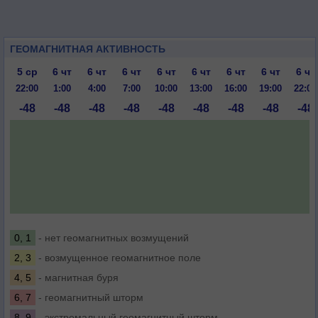
ГЕОМАГНИТНАЯ АКТИВНОСТЬ
5 ср
6 чт
6 чт
6 чт
6 чт
6 чт
6 чт
6 чт
6 чт
22:00
1:00
4:00
7:00
10:00
13:00
16:00
19:00
22:00
-48
-48
-48
-48
-48
-48
-48
-48
-48
0, 1
- нет геомагнитных возмущений
2, 3
- возмущенное геомагнитное поле
4, 5
- магнитная буря
6, 7
- геомагнитный шторм
8, 9
- экстремальный геомагнитный шторм