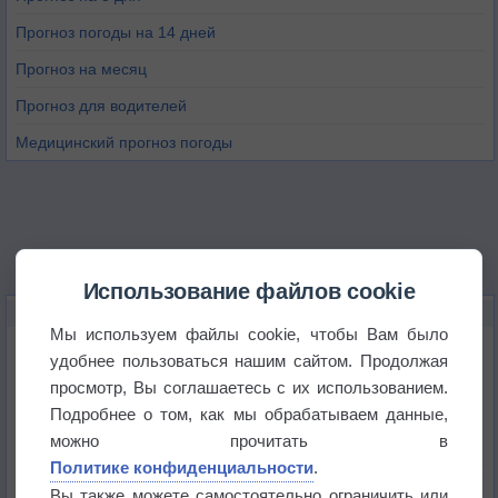
Прогноз погоды на 14 дней
Прогноз на месяц
Прогноз для водителей
Медицинский прогноз погоды
Использование файлов cookie
НОВОЕ О ПОГОДЕ
Мы используем файлы cookie, чтобы Вам было
Дневная температура воздуха в ОАЭ превысила
удобнее пользоваться нашим сайтом. Продолжая
+51°
просмотр, Вы соглашаетесь с их использованием.
Подробнее о том, как мы обрабатываем данные,
Европейские столицы бьют рекорды жары
можно прочитать в
Политике конфиденциальности
.
Впервые за 155 лет в Лондоне в течение месяца
Вы также можете самостоятельно ограничить или