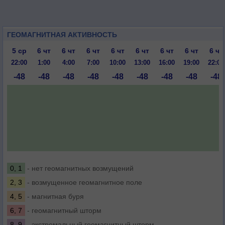
ГЕОМАГНИТНАЯ АКТИВНОСТЬ
5 ср
6 чт
6 чт
6 чт
6 чт
6 чт
6 чт
6 чт
6 чт
22:00
1:00
4:00
7:00
10:00
13:00
16:00
19:00
22:00
-48
-48
-48
-48
-48
-48
-48
-48
-48
0, 1
- нет геомагнитных возмущений
2, 3
- возмущенное геомагнитное поле
4, 5
- магнитная буря
6, 7
- геомагнитный шторм
8, 9
- экстремальный геомагнитный шторм