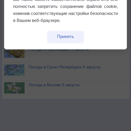
не выпадал дождь
полностью запретить сохранение файлов cookie,
изменив соответствующие настройки безопасности
Лето продолжит щедро раздавать своё тепло!
в Вашем веб-браузере.
Погода в Екатеринбурге 5 августа
Принять
Погода в Краснодаре 5 августа
Погода в Санкт-Петербурге 5 августа
Погода в Москве 5 августа