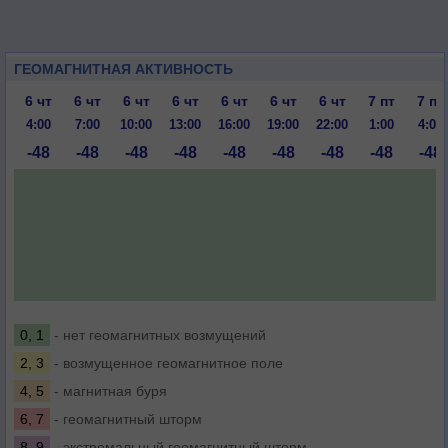
ГЕОМАГНИТНАЯ АКТИВНОСТЬ
6 чт
6 чт
6 чт
6 чт
6 чт
6 чт
6 чт
7 пт
7 пт
4:00
7:00
10:00
13:00
16:00
19:00
22:00
1:00
4:00
-48
-48
-48
-48
-48
-48
-48
-48
-48
0, 1
- нет геомагнитных возмущений
2, 3
- возмущенное геомагнитное поле
4, 5
- магнитная буря
6, 7
- геомагнитный шторм
8, 9
- экстремальный геомагнитный шторм