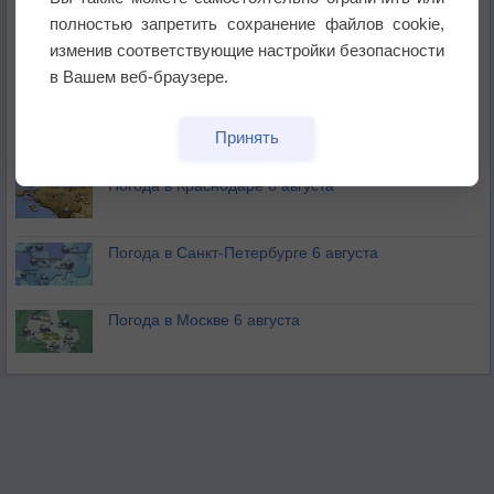
полностью запретить сохранение файлов cookie,
изменив соответствующие настройки безопасности
Изменение климата повлияло на ареал обитания
бабочек
в Вашем веб-браузере.
Погода в Екатеринбурге 6 августа
Принять
Погода в Краснодаре 6 августа
Погода в Санкт-Петербурге 6 августа
Погода в Москве 6 августа