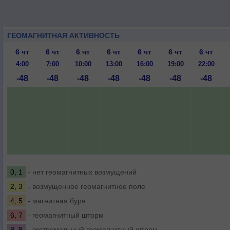
ГЕОМАГНИТНАЯ АКТИВНОСТЬ
6 чт
6 чт
6 чт
6 чт
6 чт
6 чт
6 чт
4:00
7:00
10:00
13:00
16:00
19:00
22:00
-48
-48
-48
-48
-48
-48
-48
0, 1
- нет геомагнитных возмущений
2, 3
- возмущенное геомагнитное поле
4, 5
- магнитная буря
6, 7
- геомагнитный шторм
8, 9
- экстремальный геомагнитный шторм