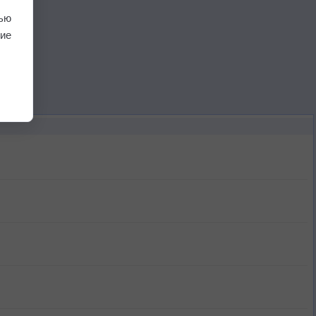
ью
ие