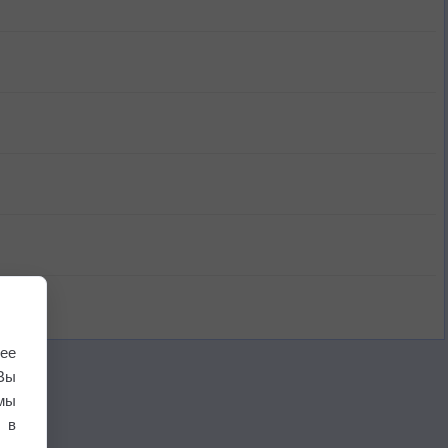
ее
Вы
мы
 в