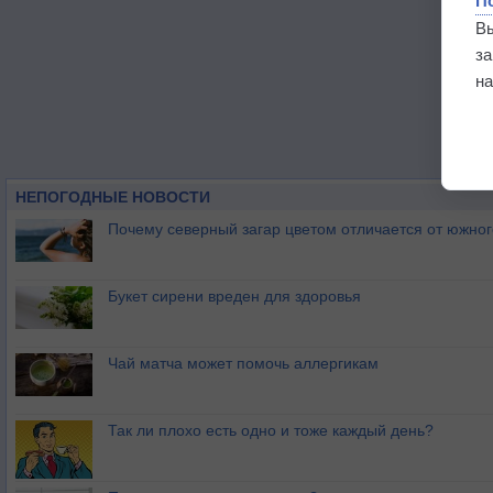
П
В
з
на
НЕПОГОДНЫЕ НОВОСТИ
Почему северный загар цветом отличается от южно
Букет сирени вреден для здоровья
Чай матча может помочь аллергикам
Так ли плохо есть одно и тоже каждый день?