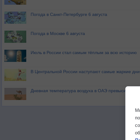
Погода в Санкт-Петербурге 6 августа
Погода в Москве 6 августа
Июль в России стал самым тёплым за всю историю
В Центральной России наступают самые жаркие дни 
Дневная температура воздуха в ОАЭ превысила +51
М
п
с
о