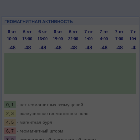
ГЕОМАГНИТНАЯ АКТИВНОСТЬ
6 чт
6 чт
6 чт
6 чт
6 чт
7 пт
7 пт
7 пт
7 пт
10:00
13:00
16:00
19:00
22:00
1:00
4:00
7:00
10:00
-48
-48
-48
-48
-48
-48
-48
-48
-48
0, 1
- нет геомагнитных возмущений
2, 3
- возмущенное геомагнитное поле
4, 5
- магнитная буря
6, 7
- геомагнитный шторм
8, 9
- экстремальный геомагнитный шторм