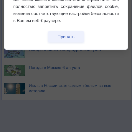
бабочек
полностью запретить сохранение файлов cookie,
изменив соответствующие настройки безопасности
Погода в Екатеринбурге 6 августа
в Вашем веб-браузере.
Погода в Краснодаре 6 августа
Принять
Погода в Санкт-Петербурге 6 августа
Погода в Москве 6 августа
Июль в России стал самым тёплым за всю
историю