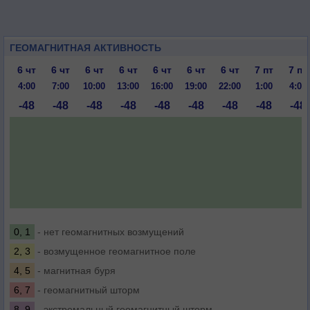
ГЕОМАГНИТНАЯ АКТИВНОСТЬ
6 чт
6 чт
6 чт
6 чт
6 чт
6 чт
6 чт
7 пт
7 пт
4:00
7:00
10:00
13:00
16:00
19:00
22:00
1:00
4:00
-48
-48
-48
-48
-48
-48
-48
-48
-48
0, 1
- нет геомагнитных возмущений
2, 3
- возмущенное геомагнитное поле
4, 5
- магнитная буря
6, 7
- геомагнитный шторм
8, 9
- экстремальный геомагнитный шторм