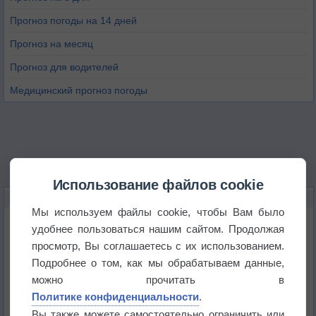
Прогноз погоды на 14 дней
Прогноз на месяц
Прогноз для водителей
Медицинский прогноз погоды
Использование файлов cookie
НОВОЕ О ПОГОДЕ
Мы используем файлы cookie, чтобы Вам было
Дневная температура воздуха в ОАЭ превысила
удобнее пользоваться нашим сайтом. Продолжая
+51°
просмотр, Вы соглашаетесь с их использованием.
Подробнее о том, как мы обрабатываем данные,
Европейские столицы бьют рекорды жары
можно прочитать в
Политике конфиденциальности
.
Впервые за 155 лет в Лондоне в течение месяца
Вы также можете самостоятельно ограничить или