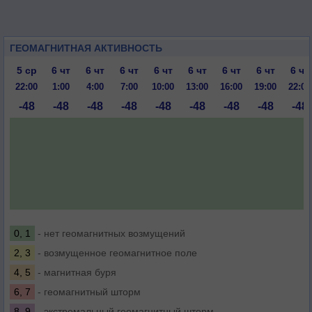
ГЕОМАГНИТНАЯ АКТИВНОСТЬ
5 ср
6 чт
6 чт
6 чт
6 чт
6 чт
6 чт
6 чт
6 чт
22:00
1:00
4:00
7:00
10:00
13:00
16:00
19:00
22:00
-48
-48
-48
-48
-48
-48
-48
-48
-48
0, 1
- нет геомагнитных возмущений
2, 3
- возмущенное геомагнитное поле
4, 5
- магнитная буря
6, 7
- геомагнитный шторм
8, 9
- экстремальный геомагнитный шторм