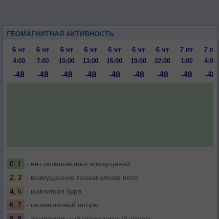
ГЕОМАГНИТНАЯ АКТИВНОСТЬ
6 чт
6 чт
6 чт
6 чт
6 чт
6 чт
6 чт
7 пт
7 пт
4:00
7:00
10:00
13:00
16:00
19:00
22:00
1:00
4:00
-48
-48
-48
-48
-48
-48
-48
-48
-48
0, 1
- нет геомагнитных возмущений
2, 3
- возмущенное геомагнитное поле
4, 5
- магнитная буря
6, 7
- геомагнитный шторм
8, 9
- экстремальный геомагнитный шторм