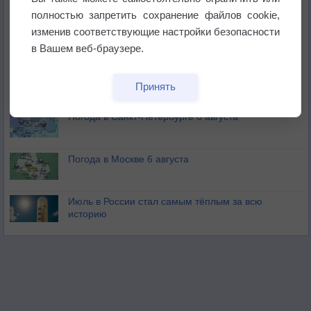
бабочек
полностью запретить сохранение файлов cookie,
изменив соответствующие настройки безопасности
Погода в Екатеринбурге 6 августа
в Вашем веб-браузере.
Погода в Краснодаре 6 августа
Принять
Погода в Санкт-Петербурге 6 августа
Погода в Москве 6 августа
Июль в России стал самым тёплым за всю
историю