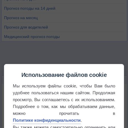
Прогноз погоды на 14 дней
Прогноз на месяц
Прогноз для водителей
Медицинский прогноз погоды
Использование файлов cookie
НОВОЕ О ПОГОДЕ
Мы используем файлы cookie, чтобы Вам было
Дневная температура воздуха в ОАЭ превысила
удобнее пользоваться нашим сайтом. Продолжая
+51°
просмотр, Вы соглашаетесь с их использованием.
Подробнее о том, как мы обрабатываем данные,
Европейские столицы бьют рекорды жары
можно прочитать в
Политике конфиденциальности
.
Впервые за 155 лет в Лондоне в течение месяца
Вы также можете самостоятельно ограничить или