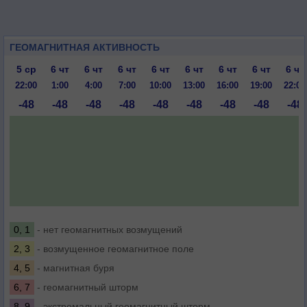
ГЕОМАГНИТНАЯ АКТИВНОСТЬ
5 ср
6 чт
6 чт
6 чт
6 чт
6 чт
6 чт
6 чт
6 чт
22:00
1:00
4:00
7:00
10:00
13:00
16:00
19:00
22:00
-48
-48
-48
-48
-48
-48
-48
-48
-48
0, 1
- нет геомагнитных возмущений
2, 3
- возмущенное геомагнитное поле
4, 5
- магнитная буря
6, 7
- геомагнитный шторм
8, 9
- экстремальный геомагнитный шторм