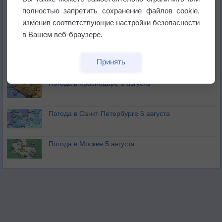
не выпадал дождь
полностью запретить сохранение файлов cookie,
изменив соответствующие настройки безопасности
Лето продолжит щедро раздавать своё тепло!
в Вашем веб-браузере.
Погода в Екатеринбурге 5 августа
Принять
Погода в Краснодаре 5 августа
Погода в Санкт-Петербурге 5 августа
Погода в Москве 5 августа