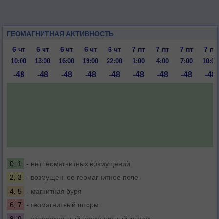
ГЕОМАГНИТНАЯ АКТИВНОСТЬ
6 чт
6 чт
6 чт
6 чт
6 чт
7 пт
7 пт
7 пт
7 пт
10:00
13:00
16:00
19:00
22:00
1:00
4:00
7:00
10:00
-48
-48
-48
-48
-48
-48
-48
-48
-48
0, 1
- нет геомагнитных возмущений
2, 3
- возмущенное геомагнитное поле
4, 5
- магнитная буря
6, 7
- геомагнитный шторм
8, 9
- экстремальный геомагнитный шторм