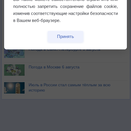
бабочек
полностью запретить сохранение файлов cookie,
изменив соответствующие настройки безопасности
Погода в Екатеринбурге 6 августа
в Вашем веб-браузере.
Погода в Краснодаре 6 августа
Принять
Погода в Санкт-Петербурге 6 августа
Погода в Москве 6 августа
Июль в России стал самым тёплым за всю
историю