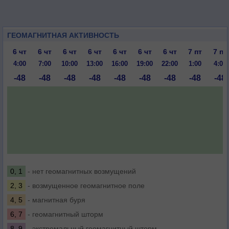
ГЕОМАГНИТНАЯ АКТИВНОСТЬ
6 чт
6 чт
6 чт
6 чт
6 чт
6 чт
6 чт
7 пт
7 пт
4:00
7:00
10:00
13:00
16:00
19:00
22:00
1:00
4:00
-48
-48
-48
-48
-48
-48
-48
-48
-48
0, 1
- нет геомагнитных возмущений
2, 3
- возмущенное геомагнитное поле
4, 5
- магнитная буря
6, 7
- геомагнитный шторм
8, 9
- экстремальный геомагнитный шторм