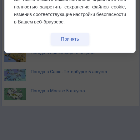
не выпадал дождь
полностью запретить сохранение файлов cookie,
изменив соответствующие настройки безопасности
Лето продолжит щедро раздавать своё тепло!
в Вашем веб-браузере.
Погода в Екатеринбурге 5 августа
Принять
Погода в Краснодаре 5 августа
Погода в Санкт-Петербурге 5 августа
Погода в Москве 5 августа