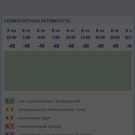
ГЕОМАГНИТНАЯ АКТИВНОСТЬ
5 ср
6 чт
6 чт
6 чт
6 чт
6 чт
6 чт
6 чт
6 чт
22:00
1:00
4:00
7:00
10:00
13:00
16:00
19:00
22:00
-48
-48
-48
-48
-48
-48
-48
-48
-48
0, 1
- нет геомагнитных возмущений
2, 3
- возмущенное геомагнитное поле
4, 5
- магнитная буря
6, 7
- геомагнитный шторм
8, 9
- экстремальный геомагнитный шторм