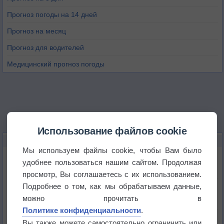
Прогноз погоды на 14 дней
Прогноз на месяц
Прогноз для водителей
Медицинский прогноз погоды
Использование файлов cookie
НОВОЕ О ПОГОДЕ
Мы используем файлы cookie, чтобы Вам было
Дневная температура воздуха в ОАЭ превысила
удобнее пользоваться нашим сайтом. Продолжая
+51°
просмотр, Вы соглашаетесь с их использованием.
Подробнее о том, как мы обрабатываем данные,
Европейские столицы бьют рекорды жары
можно прочитать в
Политике конфиденциальности
.
Впервые за 155 лет в Лондоне в течение месяца
Вы также можете самостоятельно ограничить или