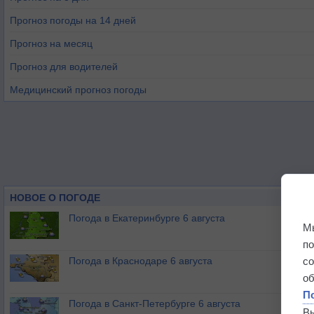
Прогноз погоды на 14 дней
Прогноз на месяц
Прогноз для водителей
Медицинский прогноз погоды
НОВОЕ О ПОГОДЕ
Погода в Екатеринбурге 6 августа
М
п
Погода в Краснодаре 6 августа
с
о
П
Погода в Санкт-Петербурге 6 августа
В