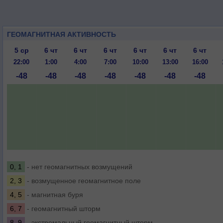
ГЕОМАГНИТНАЯ АКТИВНОСТЬ
5 ср
6 чт
6 чт
6 чт
6 чт
6 чт
6 чт
22:00
1:00
4:00
7:00
10:00
13:00
16:00
-48
-48
-48
-48
-48
-48
-48
0, 1
- нет геомагнитных возмущений
2, 3
- возмущенное геомагнитное поле
4, 5
- магнитная буря
6, 7
- геомагнитный шторм
8, 9
- экстремальный геомагнитный шторм