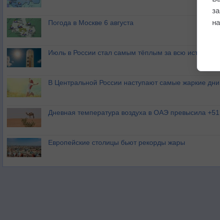
з
на
Погода в Москве 6 августа
Июль в России стал самым тёплым за всю историю
В Центральной России наступают самые жаркие дни 
Дневная температура воздуха в ОАЭ превысила +51
Европейские столицы бьют рекорды жары