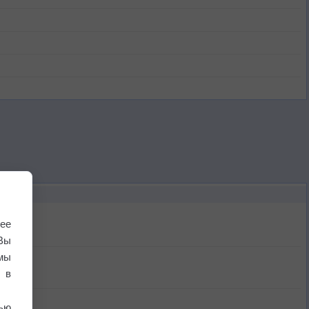
ее
Вы
мы
 в
ью