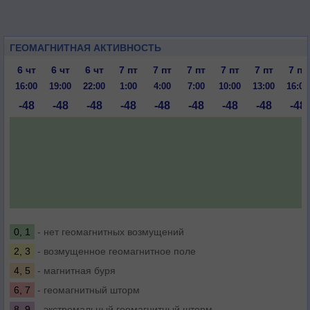
ГЕОМАГНИТНАЯ АКТИВНОСТЬ
6 чт
6 чт
6 чт
7 пт
7 пт
7 пт
7 пт
7 пт
7 пт
16:00
19:00
22:00
1:00
4:00
7:00
10:00
13:00
16:00
-48
-48
-48
-48
-48
-48
-48
-48
-48
0, 1
- нет геомагнитных возмущений
2, 3
- возмущенное геомагнитное поле
4, 5
- магнитная буря
6, 7
- геомагнитный шторм
8, 9
- экстремальный геомагнитный шторм