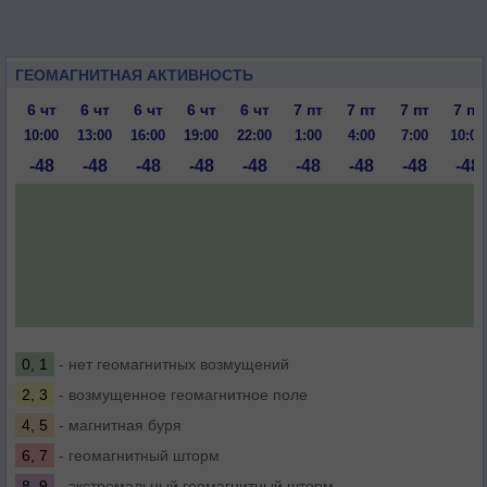
ГЕОМАГНИТНАЯ АКТИВНОСТЬ
6 чт
6 чт
6 чт
6 чт
6 чт
7 пт
7 пт
7 пт
7 пт
10:00
13:00
16:00
19:00
22:00
1:00
4:00
7:00
10:00
-48
-48
-48
-48
-48
-48
-48
-48
-48
0, 1
- нет геомагнитных возмущений
2, 3
- возмущенное геомагнитное поле
4, 5
- магнитная буря
6, 7
- геомагнитный шторм
8, 9
- экстремальный геомагнитный шторм