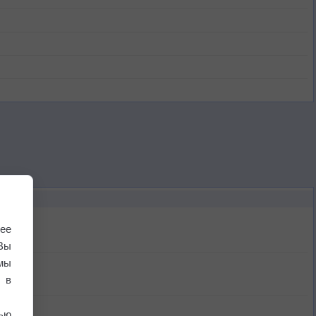
ее
Вы
мы
 в
ью