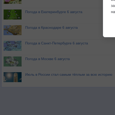
з
на
Погода в Екатеринбурге 6 августа
Погода в Краснодаре 6 августа
Погода в Санкт-Петербурге 6 августа
Погода в Москве 6 августа
Июль в России стал самым тёплым за всю историю