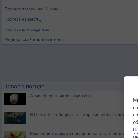
Прогноз погоды на 14 дней
Прогноз на месяц
Прогноз для водителей
Медицинский прогноз погоды
НОВОЕ О ПОГОДЕ
Атмосфера начала замерзать
М
п
В Приморье обнаружены морские волны тепла
с
о
П
Изменение климата повлияло на ареал обитания ба
В