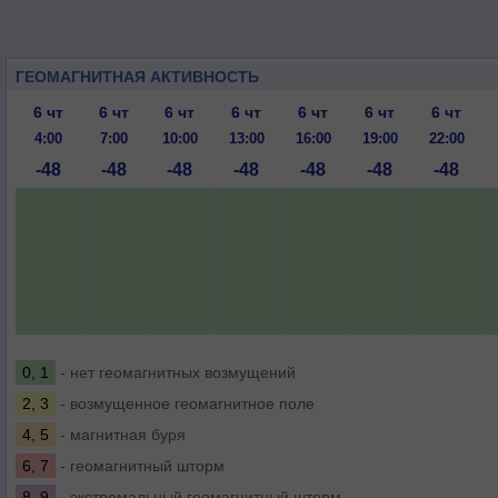
ГЕОМАГНИТНАЯ АКТИВНОСТЬ
6 чт
6 чт
6 чт
6 чт
6 чт
6 чт
6 чт
4:00
7:00
10:00
13:00
16:00
19:00
22:00
-48
-48
-48
-48
-48
-48
-48
0, 1
- нет геомагнитных возмущений
2, 3
- возмущенное геомагнитное поле
4, 5
- магнитная буря
6, 7
- геомагнитный шторм
8, 9
- экстремальный геомагнитный шторм