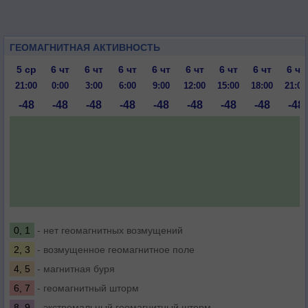
ГЕОМАГНИТНАЯ АКТИВНОСТЬ
5 ср
6 чт
6 чт
6 чт
6 чт
6 чт
6 чт
6 чт
6 чт
21:00
0:00
3:00
6:00
9:00
12:00
15:00
18:00
21:00
-48
-48
-48
-48
-48
-48
-48
-48
-48
0, 1
- нет геомагнитных возмущений
2, 3
- возмущенное геомагнитное поле
4, 5
- магнитная буря
6, 7
- геомагнитный шторм
8, 9
- экстремальный геомагнитный шторм