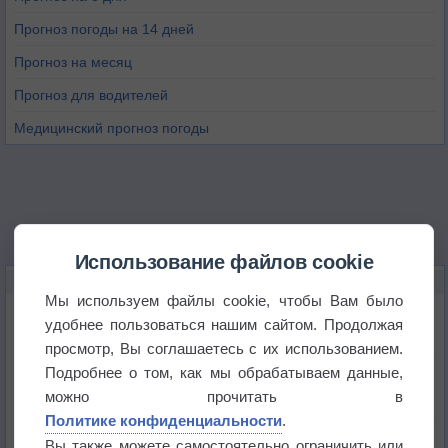
Прогноз погоды на 14 дней
Прогноз на месяц
Прогноз для водителей
Медицинский прогноз погоды
Использование файлов cookie
НОВОЕ О ПОГОДЕ
Мы используем файлы cookie, чтобы Вам было
Июль в России стал самым тёплым за всю
удобнее пользоваться нашим сайтом. Продолжая
историю
просмотр, Вы соглашаетесь с их использованием.
Подробнее о том, как мы обрабатываем данные,
В Центральной России наступают самые жаркие
дни этого лета
можно прочитать в
Политике конфиденциальности
.
Дневная температура воздуха в ОАЭ превысила
Вы также можете самостоятельно ограничить или