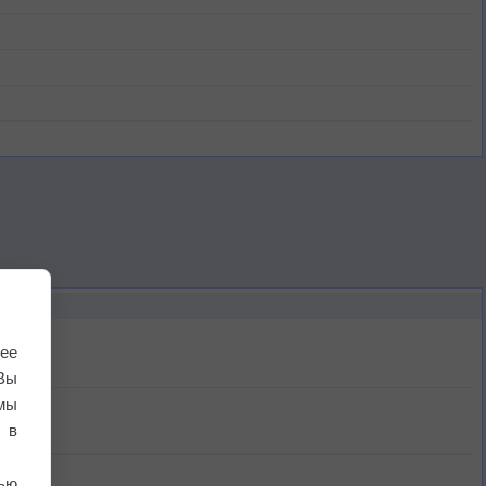
ее
Вы
мы
 в
ью