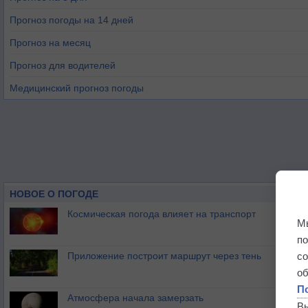
Прогноз погоды на 14 дней
Прогноз на месяц
Прогноз для водителей
Медицинский прогноз погоды
НОВОЕ О ПОГОДЕ
Космическая погода влияет на транспорт
М
п
Приложение построит маршрут через тень
с
о
П
Атмосфера начала замерзать
В