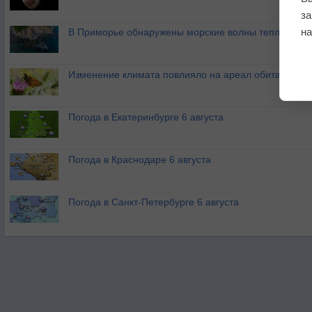
з
на
В Приморье обнаружены морские волны тепла
Изменение климата повлияло на ареал обитания ба
Погода в Екатеринбурге 6 августа
Погода в Краснодаре 6 августа
Погода в Санкт-Петербурге 6 августа