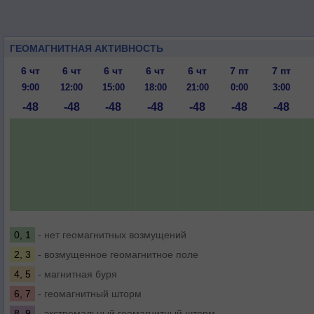
ГЕОМАГНИТНАЯ АКТИВНОСТЬ
6 чт
6 чт
6 чт
6 чт
6 чт
7 пт
7 пт
9:00
12:00
15:00
18:00
21:00
0:00
3:00
-48
-48
-48
-48
-48
-48
-48
0, 1
- нет геомагнитных возмущений
2, 3
- возмущенное геомагнитное поле
4, 5
- магнитная буря
6, 7
- геомагнитный шторм
8, 9
- экстремальный геомагнитный шторм