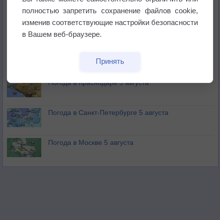
не выпадал дождь
полностью запретить сохранение файлов cookie,
изменив соответствующие настройки безопасности
Лето продолжит щедро раздавать своё тепло!
в Вашем веб-браузере.
Погода в Екатеринбурге 5 августа
Принять
Погода в Краснодаре 5 августа
Погода в Санкт-Петербурге 5 августа
Погода в Москве 5 августа