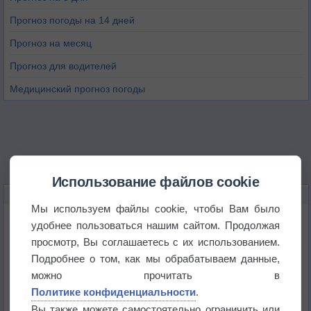
Прогноз погоды на 14 дней
Прогноз на месяц
Прогноз для водителей
Медицинский прогноз погоды
Использование файлов cookie
НОВОЕ О ПОГОДЕ
Мы используем файлы cookie, чтобы Вам было
Дневная температура воздуха в ОАЭ превысила
удобнее пользоваться нашим сайтом. Продолжая
+51°
просмотр, Вы соглашаетесь с их использованием.
Подробнее о том, как мы обрабатываем данные,
Европейские столицы бьют рекорды жары
можно прочитать в
Политике конфиденциальности
.
Впервые за 155 лет в Лондоне в течение месяца
Вы также можете самостоятельно ограничить или