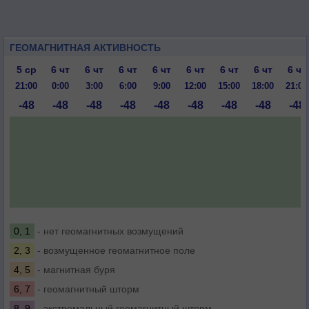
ГЕОМАГНИТНАЯ АКТИВНОСТЬ
5 ср
6 чт
6 чт
6 чт
6 чт
6 чт
6 чт
6 чт
6 чт
21:00
0:00
3:00
6:00
9:00
12:00
15:00
18:00
21:00
-48
-48
-48
-48
-48
-48
-48
-48
-48
0, 1
- нет геомагнитных возмущений
2, 3
- возмущенное геомагнитное поле
4, 5
- магнитная буря
6, 7
- геомагнитный шторм
8, 9
- экстремальный геомагнитный шторм