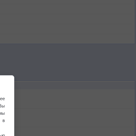
ее
Вы
мы
 в
ью