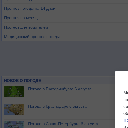
Прогноз погоды на 14 дней
Прогноз на месяц
Прогноз для водителей
Медицинский прогноз погоды
НОВОЕ О ПОГОДЕ
Погода в Екатеринбурге 6 августа
М
п
Погода в Краснодаре 6 августа
с
о
П
Погода в Санкт-Петербурге 6 августа
В