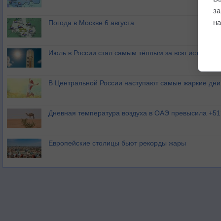
з
на
Погода в Москве 6 августа
Июль в России стал самым тёплым за всю историю
В Центральной России наступают самые жаркие дни 
Дневная температура воздуха в ОАЭ превысила +51
Европейские столицы бьют рекорды жары