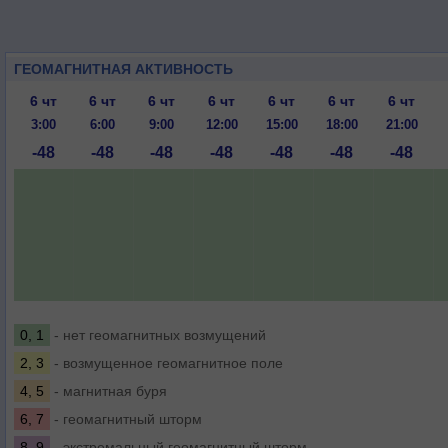
ГЕОМАГНИТНАЯ АКТИВНОСТЬ
6 чт
6 чт
6 чт
6 чт
6 чт
6 чт
6 чт
3:00
6:00
9:00
12:00
15:00
18:00
21:00
-48
-48
-48
-48
-48
-48
-48
0, 1
- нет геомагнитных возмущений
2, 3
- возмущенное геомагнитное поле
4, 5
- магнитная буря
6, 7
- геомагнитный шторм
8, 9
- экстремальный геомагнитный шторм