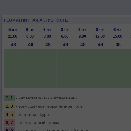
ГЕОМАГНИТНАЯ АКТИВНОСТЬ
5 ср
6 чт
6 чт
6 чт
6 чт
6 чт
6 чт
21:00
0:00
3:00
6:00
9:00
12:00
15:00
-48
-48
-48
-48
-48
-48
-48
0, 1
- нет геомагнитных возмущений
2, 3
- возмущенное геомагнитное поле
4, 5
- магнитная буря
6, 7
- геомагнитный шторм
8, 9
- экстремальный геомагнитный шторм