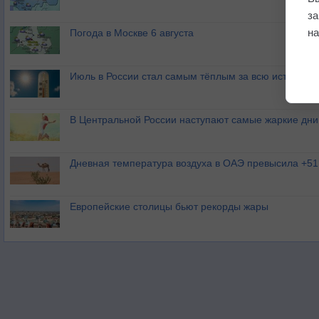
з
на
Погода в Москве 6 августа
Июль в России стал самым тёплым за всю историю
В Центральной России наступают самые жаркие дни 
Дневная температура воздуха в ОАЭ превысила +51
Европейские столицы бьют рекорды жары