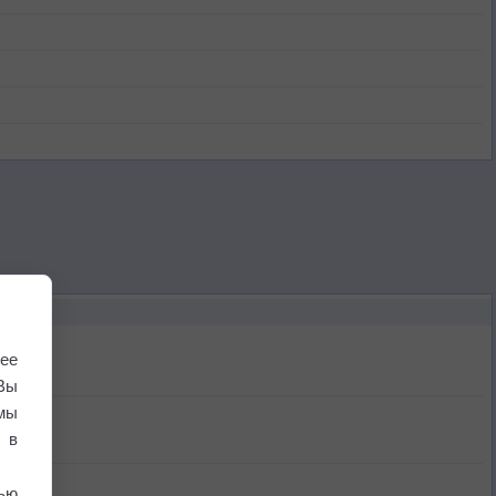
ее
Вы
мы
 в
ью