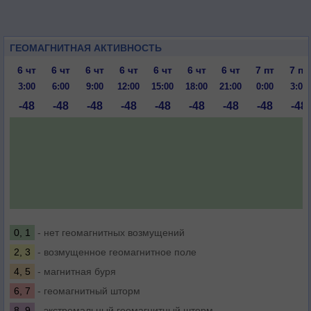
ГЕОМАГНИТНАЯ АКТИВНОСТЬ
6 чт
6 чт
6 чт
6 чт
6 чт
6 чт
6 чт
7 пт
7 пт
3:00
6:00
9:00
12:00
15:00
18:00
21:00
0:00
3:00
-48
-48
-48
-48
-48
-48
-48
-48
-48
0, 1
- нет геомагнитных возмущений
2, 3
- возмущенное геомагнитное поле
4, 5
- магнитная буря
6, 7
- геомагнитный шторм
8, 9
- экстремальный геомагнитный шторм