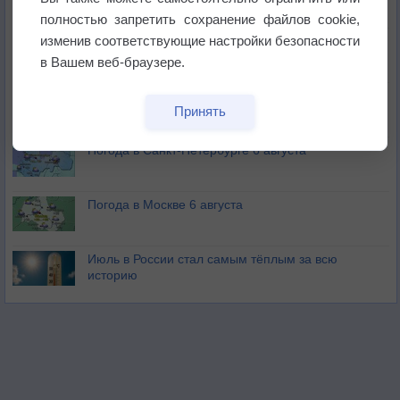
бабочек
полностью запретить сохранение файлов cookie,
изменив соответствующие настройки безопасности
Погода в Екатеринбурге 6 августа
в Вашем веб-браузере.
Погода в Краснодаре 6 августа
Принять
Погода в Санкт-Петербурге 6 августа
Погода в Москве 6 августа
Июль в России стал самым тёплым за всю
историю