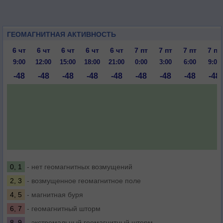
ГЕОМАГНИТНАЯ АКТИВНОСТЬ
6 чт
6 чт
6 чт
6 чт
6 чт
7 пт
7 пт
7 пт
7 пт
9:00
12:00
15:00
18:00
21:00
0:00
3:00
6:00
9:00
-48
-48
-48
-48
-48
-48
-48
-48
-48
0, 1
- нет геомагнитных возмущений
2, 3
- возмущенное геомагнитное поле
4, 5
- магнитная буря
6, 7
- геомагнитный шторм
8, 9
- экстремальный геомагнитный шторм