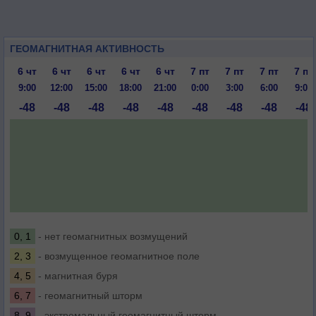
ГЕОМАГНИТНАЯ АКТИВНОСТЬ
6 чт
6 чт
6 чт
6 чт
6 чт
7 пт
7 пт
7 пт
7 пт
9:00
12:00
15:00
18:00
21:00
0:00
3:00
6:00
9:00
-48
-48
-48
-48
-48
-48
-48
-48
-48
0, 1
- нет геомагнитных возмущений
2, 3
- возмущенное геомагнитное поле
4, 5
- магнитная буря
6, 7
- геомагнитный шторм
8, 9
- экстремальный геомагнитный шторм