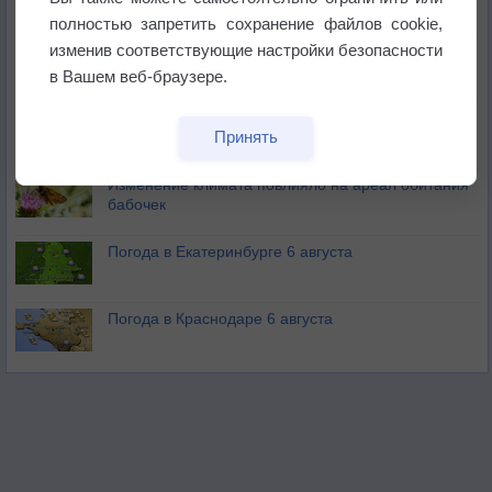
полностью запретить сохранение файлов cookie,
изменив соответствующие настройки безопасности
Атмосфера начала замерзать
в Вашем веб-браузере.
В Приморье обнаружены морские волны тепла
Принять
Изменение климата повлияло на ареал обитания
бабочек
Погода в Екатеринбурге 6 августа
Погода в Краснодаре 6 августа