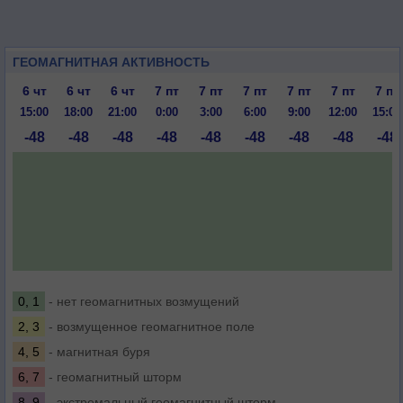
ГЕОМАГНИТНАЯ АКТИВНОСТЬ
6 чт
6 чт
6 чт
7 пт
7 пт
7 пт
7 пт
7 пт
7 пт
15:00
18:00
21:00
0:00
3:00
6:00
9:00
12:00
15:00
-48
-48
-48
-48
-48
-48
-48
-48
-48
0, 1
- нет геомагнитных возмущений
2, 3
- возмущенное геомагнитное поле
4, 5
- магнитная буря
6, 7
- геомагнитный шторм
8, 9
- экстремальный геомагнитный шторм