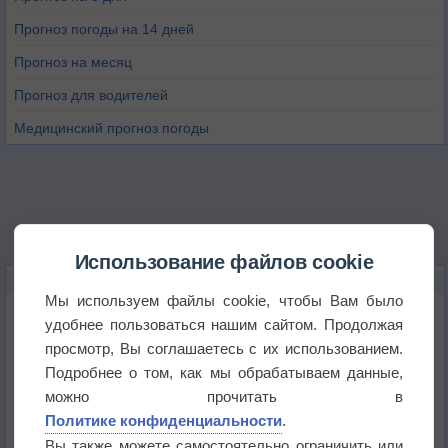
Прогноз погоды на 14 дней
Прогноз на месяц
Прогноз для водителей
Медицинский прогноз погоды
Использование файлов cookie
НОВОЕ О ПОГОДЕ
Мы используем файлы cookie, чтобы Вам было
Июль в России стал самым тёплым за всю
удобнее пользоваться нашим сайтом. Продолжая
историю
просмотр, Вы соглашаетесь с их использованием.
Подробнее о том, как мы обрабатываем данные,
В Центральной России наступают самые жаркие
дни этого лета
можно прочитать в
Политике конфиденциальности
.
Дневная температура воздуха в ОАЭ превысила
Вы также можете самостоятельно ограничить или