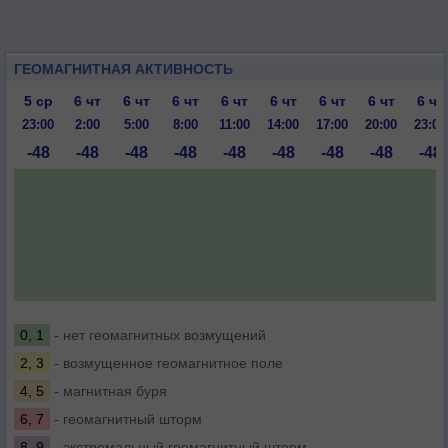
ГЕОМАГНИТНАЯ АКТИВНОСТЬ
5 ср
6 чт
6 чт
6 чт
6 чт
6 чт
6 чт
6 чт
6 чт
23:00
2:00
5:00
8:00
11:00
14:00
17:00
20:00
23:00
-48
-48
-48
-48
-48
-48
-48
-48
-48
0, 1
- нет геомагнитных возмущений
2, 3
- возмущенное геомагнитное поле
4, 5
- магнитная буря
6, 7
- геомагнитный шторм
8, 9
- экстремальный геомагнитный шторм