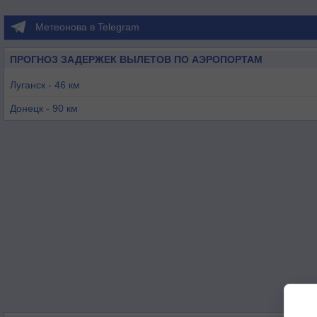
Метеонова в Telegram
ПРОГНОЗ ЗАДЕРЖЕК ВЫЛЕТОВ ПО АЭРОПОРТАМ
Луганск - 46 км
Донецк - 90 км
Северодонецк - 92 км
Ростов-на-Дону / Платов - 102 км
Таганрог - 103 км
Шахты - 110 км