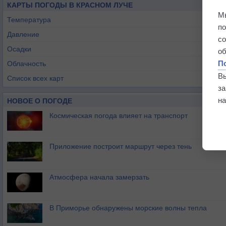
КАРТЫ ПОГОДЫ В КРАСНОМ ЛУЧЕ
М
Температура
п
Давление
с
Осадки
о
П
Облачность
В
Список всех карт
з
на
НОВОЕ О ПОГОДЕ
Космическая погода влияет на транспорт
Приложение построит маршрут через тень
Атмосфера начала замерзать
В Приморье обнаружены морские волны тепла