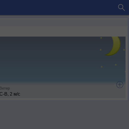
Ветер
С-В, 2 м/с