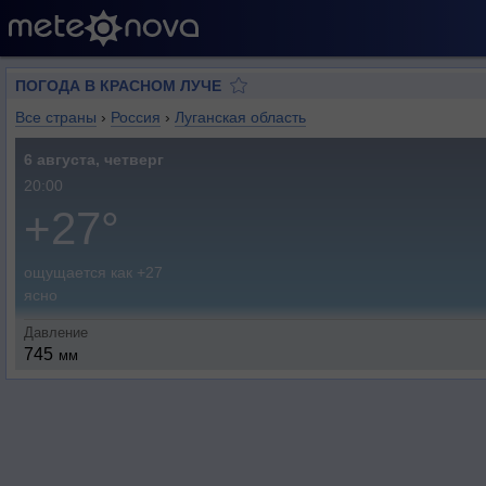
ПОГОДА В КРАСНОМ ЛУЧЕ
Все страны
›
Россия
›
Луганская область
6 августа, четверг
20:00
+27°
ощущается как +27
ясно
Давление
745
мм