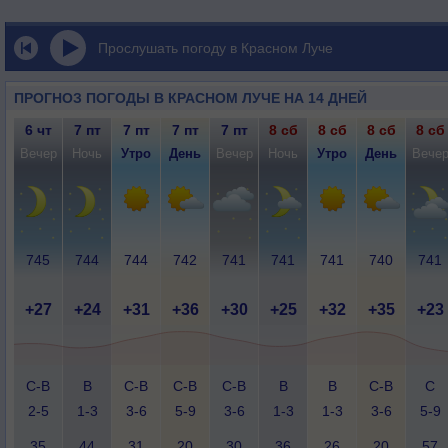
Прослушать погоду в Красном Луче
ПРОГНОЗ ПОГОДЫ В КРАСНОМ ЛУЧЕ НА 14 ДНЕЙ
6 чт
7 пт
7 пт
7 пт
7 пт
8 сб
8 сб
8 сб
8 сб
Вечер
Ночь
Утро
День
Вечер
Ночь
Утро
День
Вече
745
744
744
742
741
741
741
740
741
+27
+24
+31
+36
+30
+25
+32
+35
+23
С-В
В
С-В
С-В
С-В
В
В
С-В
С
2-5
1-3
3-6
5-9
3-6
1-3
1-3
3-6
5-9
35
44
31
20
30
36
26
20
57