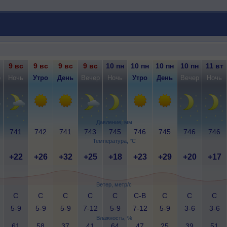
9 вс
9 вс
9 вс
9 вс
10 пн
10 пн
10 пн
10 пн
11 вт
р
Ночь
Утро
День
Вечер
Ночь
Утро
День
Вечер
Ночь
Давление, мм
741
742
741
743
745
746
745
746
746
Температура, °C
+22
+26
+32
+25
+18
+23
+29
+20
+17
Ветер, метр/с
С
С
С
С
С
С-В
С
С
С
5-9
5-9
5-9
7-12
5-9
7-12
5-9
3-6
3-6
Влажность, %
61
58
37
41
64
47
25
39
51