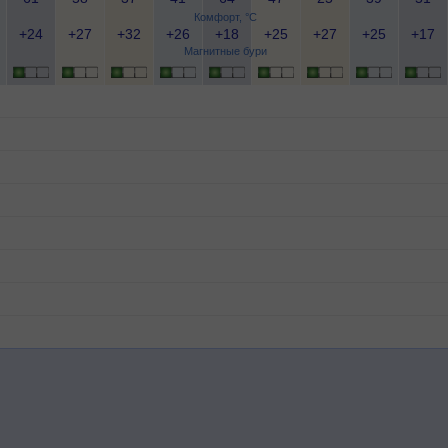
Комфорт, °C
+24
+27
+32
+26
+18
+25
+27
+25
+17
Магнитные бури