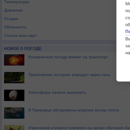
Температура
М
Давление
п
с
Осадки
о
Облачность
П
Список всех карт
В
з
НОВОЕ О ПОГОДЕ
на
Космическая погода влияет на транспорт
Приложение построит маршрут через тень
Атмосфера начала замерзать
В Приморье обнаружены морские волны тепла
Изменение климата повлияло на ареал обитания ба