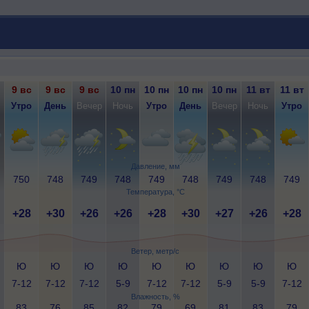
9 вс
9 вс
9 вс
10 пн
10 пн
10 пн
10 пн
11 вт
11 вт
Утро
День
Вечер
Ночь
Утро
День
Вечер
Ночь
Утро
Давление, мм
750
748
749
748
749
748
749
748
749
Температура, °C
+28
+30
+26
+26
+28
+30
+27
+26
+28
Ветер, метр/с
Ю
Ю
Ю
Ю
Ю
Ю
Ю
Ю
Ю
7-12
7-12
7-12
5-9
7-12
7-12
5-9
5-9
7-12
Влажность, %
83
76
85
82
79
69
81
83
79