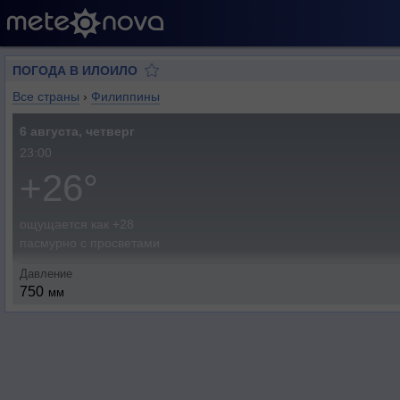
ПОГОДА В ИЛОИЛО
Все страны
›
Филиппины
6 августа, четверг
23:00
+26°
ощущается как +28
пасмурно с просветами
Давление
750
мм