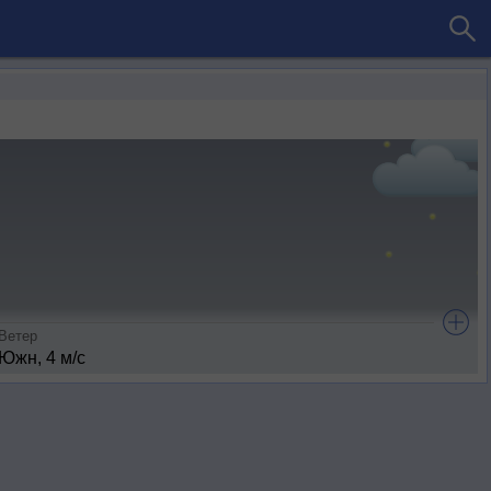
Ветер
Южн, 4 м/с