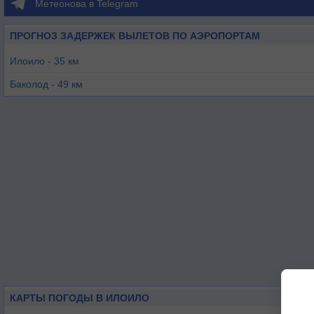
Метеонова в Telegram
ПРОГНОЗ ЗАДЕРЖЕК ВЫЛЕТОВ ПО АЭРОПОРТАМ
Илоило - 35 км
Баколод - 49 км
Рохас - 67 км
Калибо - 82 км
Сан-Хосе-де-Буэнависта - 85 км
Бантайан - 123 км
КАРТЫ ПОГОДЫ В ИЛОИЛО