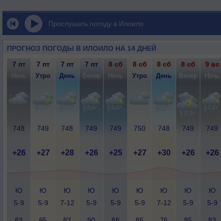
Прослушать погоду в Илоило
ПРОГНОЗ ПОГОДЫ В ИЛОИЛО НА 14 ДНЕЙ
7 пт
7 пт
7 пт
7 пт
8 сб
8 сб
8 сб
8 сб
9 вс
Ночь
Утро
День
Вечер
Ночь
Утро
День
Вечер
Ночь
748
749
748
749
749
750
748
749
749
+26
+27
+28
+26
+25
+27
+30
+26
+26
Ю
Ю
Ю
Ю
Ю
Ю
Ю
Ю
Ю
5-9
5-9
7-12
5-9
5-9
5-9
7-12
5-9
5-9
83
85
82
90
88
85
76
85
83