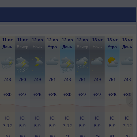
11 вт
11 вт
12 ср
12 ср
12 ср
12 ср
13 чт
13 чт
13 чт
День
Вечер
Ночь
Утро
День
Вечер
Ночь
Утро
День
748
750
749
751
748
751
749
751
748
+30
+27
+26
+28
+30
+27
+27
+28
+30
Ю
Ю
Ю
Ю
Ю
Ю
Ю
Ю
Ю
7-12
5-9
5-9
5-9
7-12
5-9
5-9
5-9
7-12
70
80
80
80
71
80
79
81
70