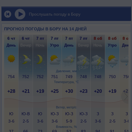
Прослушать погоду в Бору
ПРОГНОЗ ПОГОДЫ В БОРУ НА 14 ДНЕЙ
6 чт
6 чт
7 пт
7 пт
7 пт
7 пт
8 сб
8 сб
8 сб
День
Вечер
Ночь
Утро
День
Вечер
Ночь
Утро
День
Давление, мм
754
752
752
751
749
748
748
750
750
Температура, °C
+28
+21
+19
+25
+30
+23
+20
+19
+25
Ветер, метр/с
Ю
Ю-В
Ю
Ю-З
Ю-З
Ю-З
З
З
З
3-6
2-5
3-6
3-6
5-9
2-5
3-6
2-5
3-6
Влажность, %
37
66
73
69
52
83
94
91
51