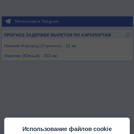
Метеонова в Telegram
ПРОГНОЗ ЗАДЕРЖЕК ВЫЛЕТОВ ПО АЭРОПОРТАМ
Нижний Новгород (Стригино) - 22 км
Иваново (Южный) - 202 км
Чебоксары - 205 км
Владимир (Семязино) - 233 км
Йошкар-Ола - 239 км
Шарья - 244 км
Использование файлов cookie