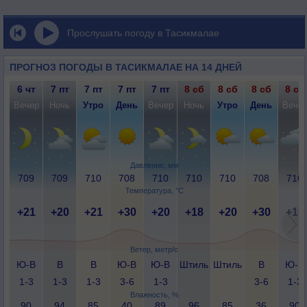
Прослушать погоду в Тасикмалае
ПРОГНОЗ ПОГОДЫ В ТАСИКМАЛАЕ НА 14 ДНЕЙ
6 чт
7 пт
7 пт
7 пт
7 пт
8 сб
8 сб
8 сб
8 сб
Вечер
Ночь
Утро
День
Вечер
Ночь
Утро
День
Вече
Давление, мм
709
709
710
708
710
710
710
708
710
Температура, °C
+21
+20
+21
+30
+20
+18
+20
+30
+19
Ветер, метр/с
Ю-В
В
В
Ю-В
Ю-В
Штиль
Штиль
В
Ю-В
1-3
1-3
1-3
3-6
1-3
3-6
1-3
Влажность, %
90
94
85
40
89
96
85
36
90