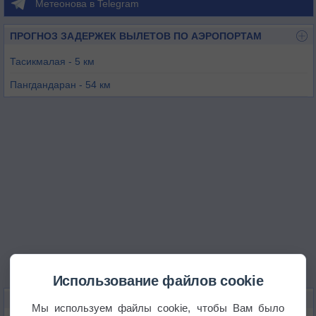
Метеонова в Telegram
ПРОГНОЗ ЗАДЕРЖЕК ВЫЛЕТОВ ПО АЭРОПОРТАМ
Тасикмалая - 5 км
Пангдандаран - 54 км
Чиребон - 74 км
Бандунг - 84 км
Чилакап - 98 км
Калиджати - 107 км
Использование файлов cookie
КАРТЫ ПОГОДЫ В ТАСИКМАЛАЕ
Мы используем файлы cookie, чтобы Вам было