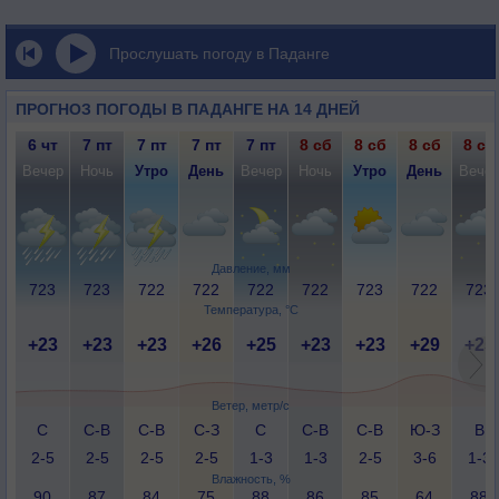
Прослушать погоду в Паданге
ПРОГНОЗ ПОГОДЫ В ПАДАНГЕ НА 14 ДНЕЙ
6 чт
7 пт
7 пт
7 пт
7 пт
8 сб
8 сб
8 сб
8 сб
Вечер
Ночь
Утро
День
Вечер
Ночь
Утро
День
Вече
Давление, мм
723
723
722
722
722
722
723
722
723
Температура, °C
+23
+23
+23
+26
+25
+23
+23
+29
+25
Ветер, метр/с
С
С-В
С-В
С-З
С
С-В
С-В
Ю-З
В
2-5
2-5
2-5
2-5
1-3
1-3
2-5
3-6
1-3
Влажность, %
90
87
84
75
88
86
85
64
88