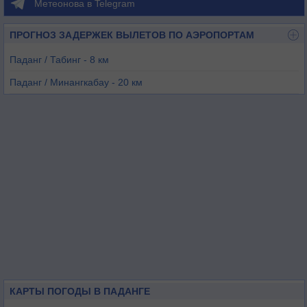
Метеонова в Telegram
ПРОГНОЗ ЗАДЕРЖЕК ВЫЛЕТОВ ПО АЭРОПОРТАМ
Паданг / Табинг - 8 км
Паданг / Минангкабау - 20 км
Минангкабау - 20 км
Сипора - 147 км
Пеканбару - 198 км
Пасир-Пангараан - 200 км
КАРТЫ ПОГОДЫ В ПАДАНГЕ