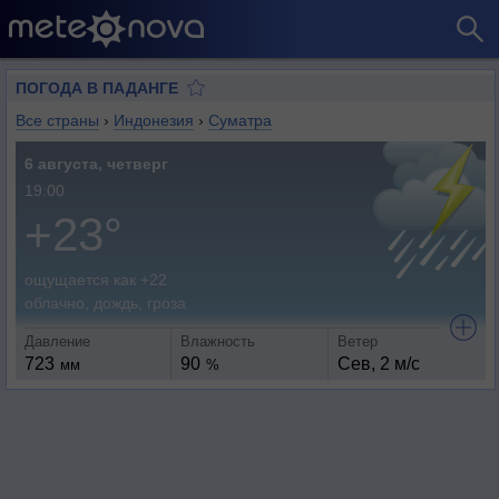
ПОГОДА В ПАДАНГЕ
Все страны
›
Индонезия
›
Суматра
6 августа, четверг
19:00
+23°
ощущается как +22
облачно, дождь, гроза
Давление
Влажность
Ветер
723
90
Сев, 2 м/с
мм
%