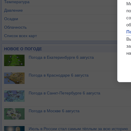
Температура
М
Давление
п
с
Осадки
о
Облачность
П
Список всех карт
В
з
НОВОЕ О ПОГОДЕ
на
Погода в Екатеринбурге 6 августа
Погода в Краснодаре 6 августа
Погода в Санкт-Петербурге 6 августа
Погода в Москве 6 августа
Июль в России стал самым тёплым за всю историю