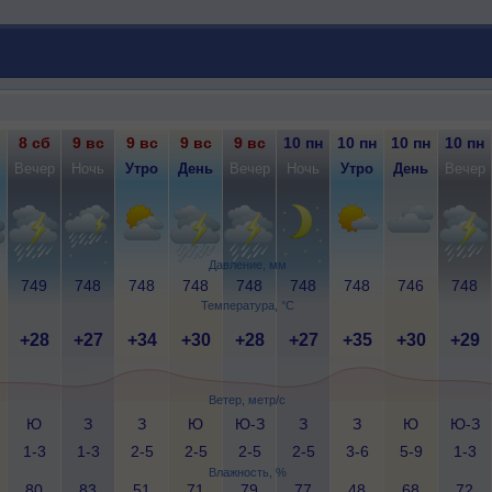
8 сб
9 вс
9 вс
9 вс
9 вс
10 пн
10 пн
10 пн
10 пн
Вечер
Ночь
Утро
День
Вечер
Ночь
Утро
День
Вечер
Давление, мм
749
748
748
748
748
748
748
746
748
Температура, °C
+28
+27
+34
+30
+28
+27
+35
+30
+29
Ветер, метр/с
Ю
З
З
Ю
Ю-З
З
З
Ю
Ю-З
1-3
1-3
2-5
2-5
2-5
2-5
3-6
5-9
1-3
Влажность, %
80
83
51
71
79
77
48
68
72