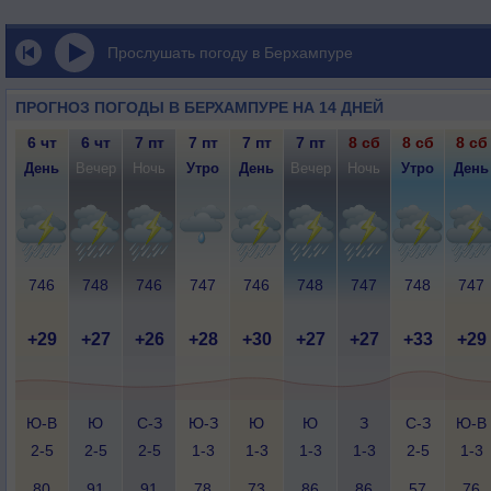
Прослушать погоду в Берхампуре
ПРОГНОЗ ПОГОДЫ В БЕРХАМПУРЕ НА 14 ДНЕЙ
6 чт
6 чт
7 пт
7 пт
7 пт
7 пт
8 сб
8 сб
8 сб
День
Вечер
Ночь
Утро
День
Вечер
Ночь
Утро
День
746
748
746
747
746
748
747
748
747
+29
+27
+26
+28
+30
+27
+27
+33
+29
Ю-В
Ю
С-З
Ю-З
Ю
Ю
З
С-З
Ю-В
2-5
2-5
2-5
1-3
1-3
1-3
1-3
2-5
1-3
80
91
91
78
73
86
86
57
76