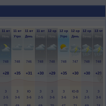
11 вт
11 вт
11 вт
11 вт
12 ср
12 ср
12 ср
12 ср
13 чт
Ночь
Утро
День
Вечер
Ночь
Утро
День
Вечер
Ночь
748
748
746
748
748
748
747
748
748
+28
+35
+31
+30
+29
+35
+30
+30
+28
З
З
Ю
З
З
З
Ю-В
З
З
2-5
3-6
3-6
2-5
3-6
3-6
3-6
2-5
3-6
72
49
66
69
70
47
71
69
74