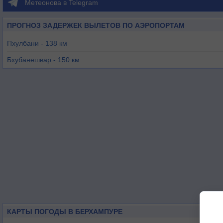
Метеонова в Telegram
ПРОГНОЗ ЗАДЕРЖЕК ВЫЛЕТОВ ПО АЭРОПОРТАМ
Пхулбани - 138 км
Бхубанешвар - 150 км
Уткела - 188 км
Джейпор - 239 км
Вишакхапатнам - 242 км
Хиракуд - 264 км
КАРТЫ ПОГОДЫ В БЕРХАМПУРЕ