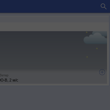
Ветер
Ю-В, 2 м/с