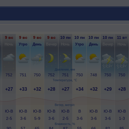
9 вс
9 вс
9 вс
9 вс
10 пн
10 пн
10 пн
10 пн
11 вт
р
Ночь
Утро
День
Вечер
Ночь
Утро
День
Вечер
Ночь
Давление, мм
752
751
750
752
751
750
748
750
750
Температура, °C
+27
+33
+32
+28
+27
+34
+32
+29
+28
Ветер, метр/с
Ю-В
Ю-В
Ю-В
Ю-В
Ю-В
В
Ю-В
Ю-В
Ю-В
2-5
3-6
5-9
3-6
2-5
3-6
3-6
3-6
1-3
Влажность, %
90
57
65
84
87
55
66
82
85