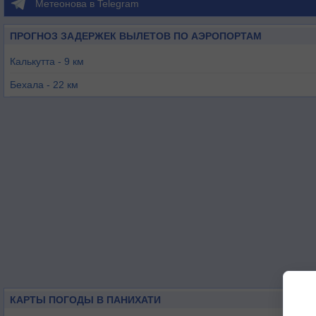
Метеонова в Telegram
ПРОГНОЗ ЗАДЕРЖЕК ВЫЛЕТОВ ПО АЭРОПОРТАМ
Калькутта - 9 км
Бехала - 22 км
Джессор - 98 км
Панагар - 130 км
Андал - 155 км
Чакулия - 172 км
КАРТЫ ПОГОДЫ В ПАНИХАТИ