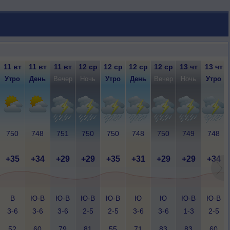
11 вт
11 вт
11 вт
12 ср
12 ср
12 ср
12 ср
13 чт
13 чт
Утро
День
Вечер
Ночь
Утро
День
Вечер
Ночь
Утро
750
748
751
750
750
748
750
749
748
+35
+34
+29
+29
+35
+31
+29
+29
+34
В
Ю-В
Ю-В
Ю-В
Ю-В
Ю
Ю
Ю-В
Ю-В
3-6
3-6
3-6
2-5
2-5
3-6
3-6
1-3
2-5
52
60
79
81
55
71
83
83
60