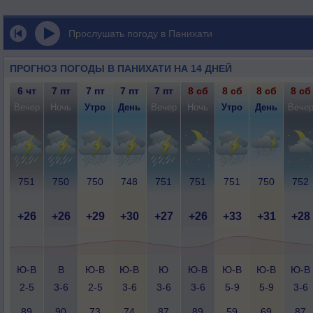
Прослушать погоду в Панихати
ПРОГНОЗ ПОГОДЫ В ПАНИХАТИ НА 14 ДНЕЙ
6 чт
7 пт
7 пт
7 пт
7 пт
8 сб
8 сб
8 сб
8 сб
Вечер
Ночь
Утро
День
Вечер
Ночь
Утро
День
Вече
751
750
750
748
751
751
751
750
752
+26
+26
+29
+30
+27
+26
+33
+31
+28
Ю-В
В
Ю-В
Ю-В
Ю
Ю-В
Ю-В
Ю-В
Ю-В
2-5
3-6
2-5
3-6
3-6
3-6
5-9
5-9
3-6
89
90
73
74
87
89
59
69
87