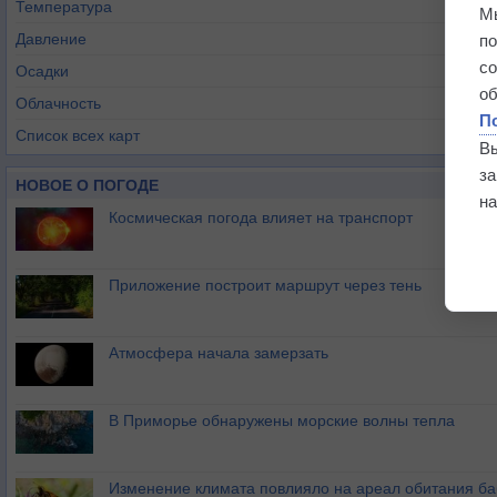
Температура
М
Давление
п
с
Осадки
о
Облачность
П
Список всех карт
В
з
НОВОЕ О ПОГОДЕ
на
Космическая погода влияет на транспорт
Приложение построит маршрут через тень
Атмосфера начала замерзать
В Приморье обнаружены морские волны тепла
Изменение климата повлияло на ареал обитания ба