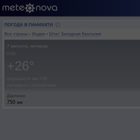
ПОГОДА В ПАНИХАТИ
Все страны
›
Индия
›
Штат Западная Бенгалия
7 августа, пятница
0:00
+26°
ощущается как +28
пасмурно с просветами
Давление
750
мм