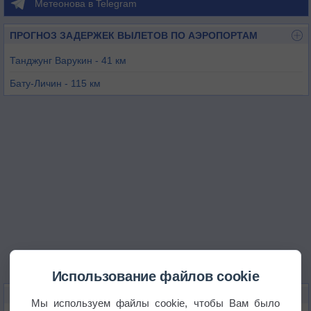
Метеонова в Telegram
ПРОГНОЗ ЗАДЕРЖЕК ВЫЛЕТОВ ПО АЭРОПОРТАМ
Танджунг Варукин - 41 км
Бату-Личин - 115 км
Кота-Бaру - 117 км
Банджармасин - 118 км
Палангкарая - 165 км
Мекар Путих - 176 км
Использование файлов cookie
КАРТЫ ПОГОДЫ В БАРАБАЕ
Мы используем файлы cookie, чтобы Вам было