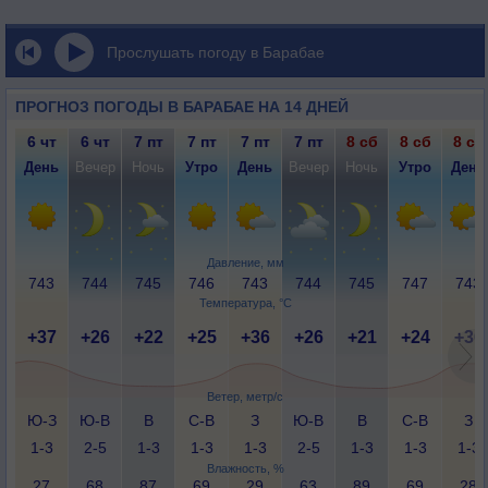
Прослушать погоду в Барабае
ПРОГНОЗ ПОГОДЫ В БАРАБАЕ НА 14 ДНЕЙ
6 чт
6 чт
7 пт
7 пт
7 пт
7 пт
8 сб
8 сб
8 сб
День
Вечер
Ночь
Утро
День
Вечер
Ночь
Утро
День
Давление, мм
743
744
745
746
743
744
745
747
743
Температура, °C
+37
+26
+22
+25
+36
+26
+21
+24
+36
Ветер, метр/с
Ю-З
Ю-В
В
С-В
З
Ю-В
В
С-В
З
1-3
2-5
1-3
1-3
1-3
2-5
1-3
1-3
1-3
Влажность, %
27
68
87
69
29
63
89
69
28