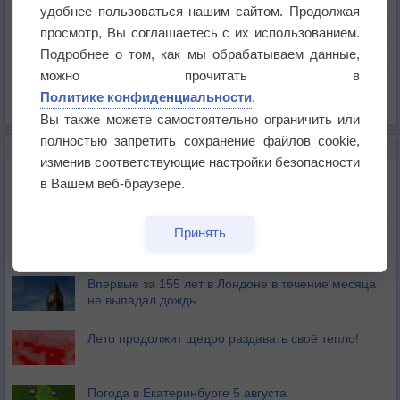
Температура
удобнее пользоваться нашим сайтом. Продолжая
Давление
просмотр, Вы соглашаетесь с их использованием.
Подробнее о том, как мы обрабатываем данные,
Осадки
можно прочитать в
Облачность
Политике конфиденциальности
.
Список всех карт
Вы также можете самостоятельно ограничить или
полностью запретить сохранение файлов cookie,
НОВОЕ О ПОГОДЕ
изменив соответствующие настройки безопасности
Дневная температура воздуха в ОАЭ превысила
в Вашем веб-браузере.
+51°
Европейские столицы бьют рекорды жары
Принять
Впервые за 155 лет в Лондоне в течение месяца
не выпадал дождь
Лето продолжит щедро раздавать своё тепло!
Погода в Екатеринбурге 5 августа