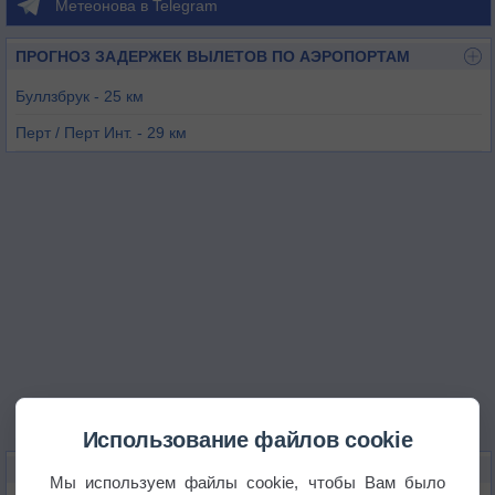
Метеонова в Telegram
ПРОГНОЗ ЗАДЕРЖЕК ВЫЛЕТОВ ПО АЭРОПОРТАМ
Буллзбрук - 25 км
Перт / Перт Инт. - 29 км
Джинджин - 32 км
Роттнест-Айленд - 36 км
Перт / Яндакот - 41 км
Мюррей-Филд - 85 км
Использование файлов cookie
КАРТЫ ПОГОДЫ В ДЖООНДАЛАПЕ
Мы используем файлы cookie, чтобы Вам было