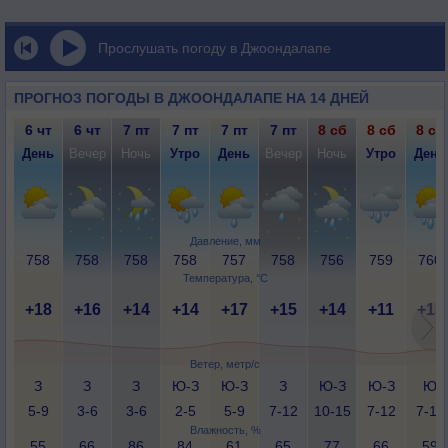
Прослушать погоду в Джоондалапе
ПРОГНОЗ ПОГОДЫ В ДЖООНДАЛАПЕ НА 14 ДНЕЙ
6 чт
6 чт
7 пт
7 пт
7 пт
7 пт
8 сб
8 сб
8 сб
День
Вечер
Ночь
Утро
День
Вечер
Ночь
Утро
День
Давление, мм
758
758
758
758
757
758
756
759
760
Температура, °C
+18
+16
+14
+14
+17
+15
+14
+11
+13
Ветер, метр/с
З
З
З
Ю-З
Ю-З
З
Ю-З
Ю-З
Ю
5-9
3-6
3-6
2-5
5-9
7-12
10-15
7-12
7-12
Влажность, %
55
66
86
84
61
65
77
66
59