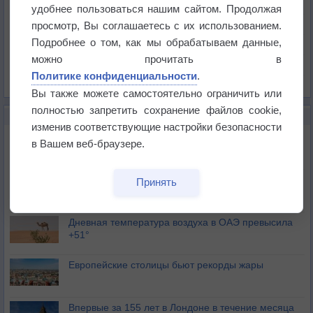
Температура
удобнее пользоваться нашим сайтом. Продолжая
Давление
просмотр, Вы соглашаетесь с их использованием.
Подробнее о том, как мы обрабатываем данные,
Осадки
можно прочитать в
Облачность
Политике конфиденциальности
.
Список всех карт
Вы также можете самостоятельно ограничить или
полностью запретить сохранение файлов cookie,
НОВОЕ О ПОГОДЕ
изменив соответствующие настройки безопасности
Июль в России стал самым тёплым за всю
в Вашем веб-браузере.
историю
В Центральной России наступают самые жаркие
Принять
дни этого лета
Дневная температура воздуха в ОАЭ превысила
+51°
Европейские столицы бьют рекорды жары
Впервые за 155 лет в Лондоне в течение месяца