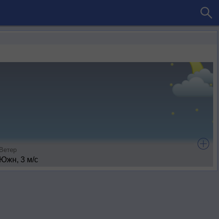
Ветер
Южн, 3 м/с