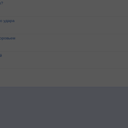
и?
о удара
доровьем
й