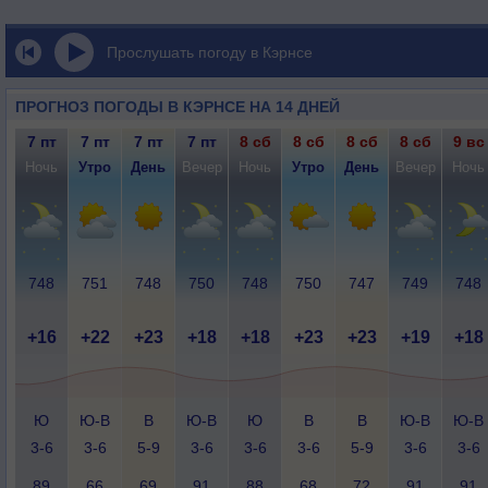
Прослушать погоду в Кэрнсе
ПРОГНОЗ ПОГОДЫ В КЭРНСЕ НА 14 ДНЕЙ
7 пт
7 пт
7 пт
7 пт
8 сб
8 сб
8 сб
8 сб
9 вс
Ночь
Утро
День
Вечер
Ночь
Утро
День
Вечер
Ночь
748
751
748
750
748
750
747
749
748
+16
+22
+23
+18
+18
+23
+23
+19
+18
Ю
Ю-В
В
Ю-В
Ю
В
В
Ю-В
Ю-В
3-6
3-6
5-9
3-6
3-6
3-6
5-9
3-6
3-6
89
66
69
91
88
68
72
91
91