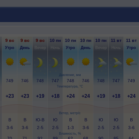
9 вс
9 вс
9 вс
10 пн
10 пн
10 пн
10 пн
11 вт
11 вт
Утро
День
Вечер
Ночь
Утро
День
Вечер
Ночь
Утро
Давление, мм
749
746
748
747
748
746
748
747
749
Температура, °C
+23
+23
+19
+18
+24
+24
+19
+18
+24
Ветер, метр/с
В
В
Ю-В
Ю
В
В
Ю
Ю
В
3-6
3-6
2-5
2-5
1-3
3-6
2-5
2-5
3-6
Влажность, %
70
71
92
89
62
68
90
85
64