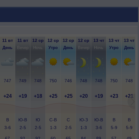
11 вт
11 вт
12 ср
12 ср
12 ср
12 ср
13 чт
13 чт
13 чт
День
Вечер
Ночь
Утро
День
Вечер
Ночь
Утро
День
747
749
748
750
746
748
748
750
748
+24
+19
+18
+25
+25
+20
+19
+23
+21
В
Ю-В
Ю
С-В
С
Ю-З
Ю-В
В
В
3-6
2-5
2-5
1-3
2-5
1-3
3-6
5-9
5-9
67
92
92
60
65
84
89
57
49