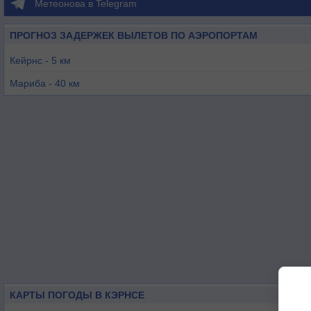
Метеонова в Telegram
ПРОГНОЗ ЗАДЕРЖЕК ВЫЛЕТОВ ПО АЭРОПОРТАМ
Кейрнс - 5 км
Мариба - 40 км
Иннисфейл - 75 км
Данк о-в - 119 км
Чиллагоу - 134 км
Куктаун - 177 км
КАРТЫ ПОГОДЫ В КЭРНСЕ