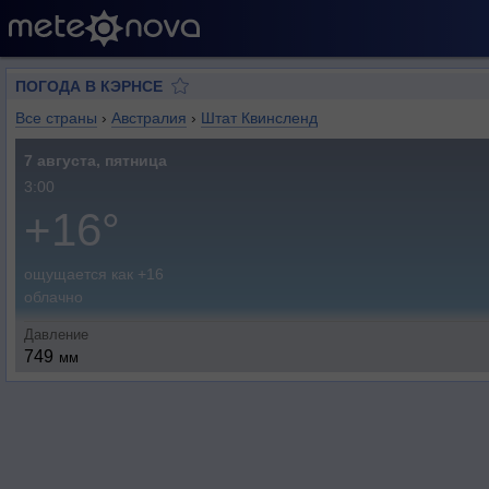
ПОГОДА В КЭРНСЕ
Все страны
›
Австралия
›
Штат Квинсленд
7 августа, пятница
3:00
+16°
ощущается как +16
облачно
Давление
749
мм