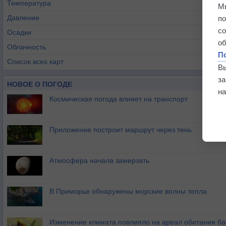
Температура
М
Давление
п
с
Осадки
о
Облачность
П
Список всех карт
В
з
НОВОЕ О ПОГОДЕ
на
Космическая погода влияет на транспорт
Приложение построит маршрут через тень
Атмосфера начала замерзать
В Приморье обнаружены морские волны тепла
Изменение климата повлияло на ареал обитания ба