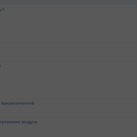
го?
т
о преувеличенной
агрязнение воздуха