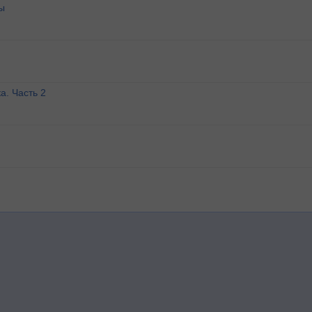
ы
а. Часть 2