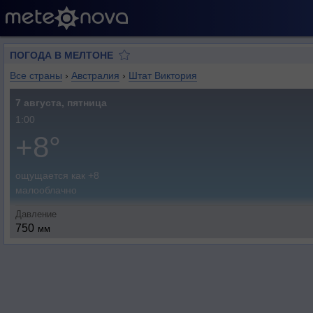
ПОГОДА В МЕЛТОНЕ
Все страны
›
Австралия
›
Штат Виктория
7 августа, пятница
1:00
+8°
ощущается как +8
малооблачно
Давление
750
мм