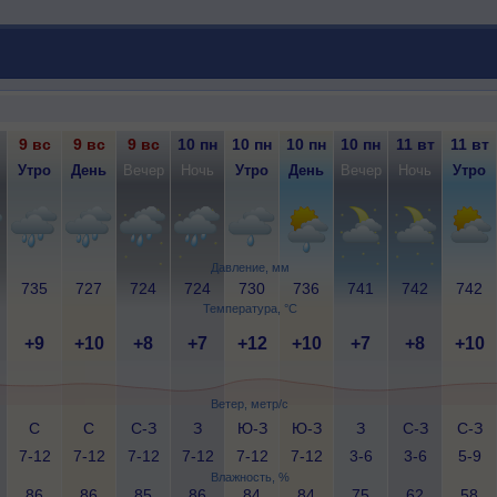
9 вс
9 вс
9 вс
10 пн
10 пн
10 пн
10 пн
11 вт
11 вт
Утро
День
Вечер
Ночь
Утро
День
Вечер
Ночь
Утро
Давление, мм
735
727
724
724
730
736
741
742
742
Температура, °C
+9
+10
+8
+7
+12
+10
+7
+8
+10
Ветер, метр/с
С
С
С-З
З
Ю-З
Ю-З
З
С-З
С-З
7-12
7-12
7-12
7-12
7-12
7-12
3-6
3-6
5-9
Влажность, %
86
86
85
86
84
84
75
62
58