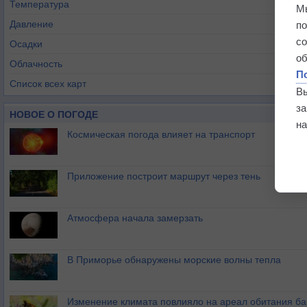
Температура
М
Давление
п
с
Осадки
о
Облачность
П
Список всех карт
В
з
НОВОЕ О ПОГОДЕ
на
Космическая погода влияет на транспорт
Приложение построит маршрут через тень
Атмосфера начала замерзать
В Приморье обнаружены морские волны тепла
Изменение климата повлияло на ареал обитания ба