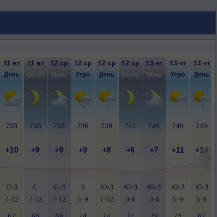
11 вт
11 вт
12 ср
12 ср
12 ср
12 ср
13 чт
13 чт
13 чт
День
Вечер
Ночь
Утро
День
Вечер
Ночь
Утро
День
739
736
733
736
738
744
746
749
749
+10
+9
+9
+9
+8
+6
+7
+11
+14
С-З
С
С-З
З
Ю-З
Ю-З
Ю-З
Ю-З
Ю-З
7-12
7-12
7-12
5-9
7-12
3-6
3-6
5-9
5-9
67
68
69
74
74
74
79
73
67