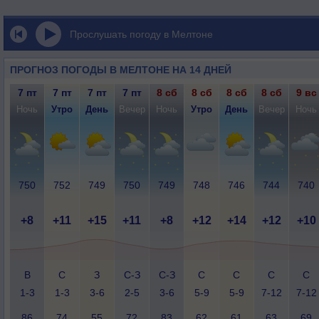
Прослушать погоду в Мелтоне
ПРОГНОЗ ПОГОДЫ В МЕЛТОНЕ НА 14 ДНЕЙ
7 пт
7 пт
7 пт
7 пт
8 сб
8 сб
8 сб
8 сб
9 вс
Ночь
Утро
День
Вечер
Ночь
Утро
День
Вечер
Ночь
750
752
749
750
749
748
746
744
740
+8
+11
+15
+11
+8
+12
+14
+12
+10
В
С
З
С-З
С-З
С
С
С
С
1-3
1-3
3-6
2-5
3-6
5-9
5-9
7-12
7-12
86
74
55
72
83
62
61
63
69