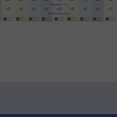
Комфорт, °C
+3
+3
+3
+2
+12
+5
+4
+5
+7
Магнитные бури