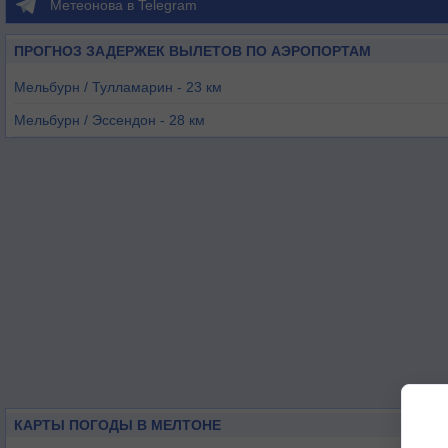
Метеонова в Telegram
ПРОГНОЗ ЗАДЕРЖЕК ВЫЛЕТОВ ПО АЭРОПОРТАМ
Мельбурн / Тулламарин - 23 км
Мельбурн / Эссендон - 28 км
Пойнт-Кук - 31 км
Авалон - 41 км
Летбридж - 50 км
Кинетон - 52 км
КАРТЫ ПОГОДЫ В МЕЛТОНЕ