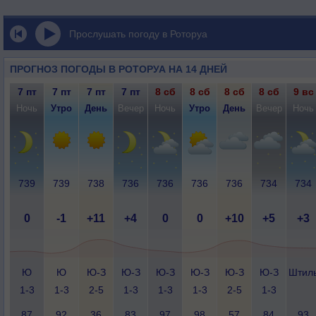
Прослушать погоду в Роторуа
ПРОГНОЗ ПОГОДЫ В РОТОРУА НА 14 ДНЕЙ
7 пт
7 пт
7 пт
7 пт
8 сб
8 сб
8 сб
8 сб
9 вс
Ночь
Утро
День
Вечер
Ночь
Утро
День
Вечер
Ночь
739
739
738
736
736
736
736
734
734
0
-1
+11
+4
0
0
+10
+5
+3
Ю
Ю
Ю-З
Ю-З
Ю-З
Ю-З
Ю-З
Ю-З
Штил
1-3
1-3
2-5
1-3
1-3
1-3
2-5
1-3
87
92
36
83
97
98
57
84
93