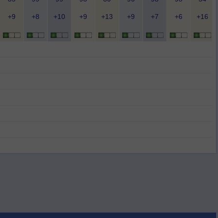
+9
+8
+10
+9
+13
+9
+7
+6
+16