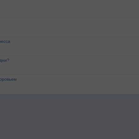
ресса
 дни?
доровьем