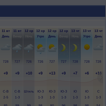
11 вт
11 вт
12 ср
12 ср
12 ср
12 ср
13 чт
13 чт
13 чт
День
Вечер
Ночь
Утро
День
Вечер
Ночь
Утро
День
728
727
726
726
727
727
728
728
728
+9
+9
+10
+9
+13
+9
+7
+6
+16
С-В
С-В
Штиль
Ю-З
Ю-З
Ю-З
Ю
Ю
С
2-5
1-3
1-3
1-3
1-3
1-3
1-3
1-3
85
99
99
98
80
96
98
98
54