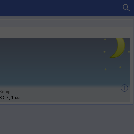
Ветер
Ю-З, 1 м/с