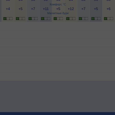
Комфорт, °C
+4
+5
+7
+11
+5
+12
+7
+5
+6
Магнитные бури