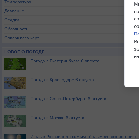
Температура
М
Давление
п
с
Осадки
о
Облачность
П
Список всех карт
В
з
НОВОЕ О ПОГОДЕ
на
Погода в Екатеринбурге 6 августа
Погода в Краснодаре 6 августа
Погода в Санкт-Петербурге 6 августа
Погода в Москве 6 августа
Июль в России стал самым тёплым за всю историю