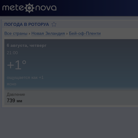
ПОГОДА В РОТОРУА
Все страны
›
Новая Зеландия
›
Бей-оф-Пленти
6 августа, четверг
21:00
+1°
ощущается как +1
ясно
Давление
739
мм