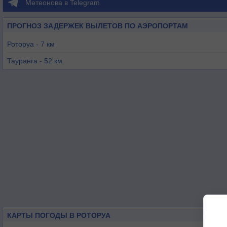
Метеонова в Telegram
ПРОГНОЗ ЗАДЕРЖЕК ВЫЛЕТОВ ПО АЭРОПОРТАМ
Роторуа - 7 км
Тауранга - 52 км
Мотити о-в - 58 км
Таупо - 69 км
Гамильтон - 86 км
Хокс-Бей - 157 км
КАРТЫ ПОГОДЫ В РОТОРУА