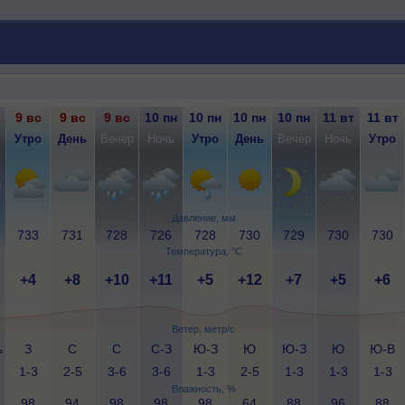
9 вс
9 вс
9 вс
10 пн
10 пн
10 пн
10 пн
11 вт
11 вт
Утро
День
Вечер
Ночь
Утро
День
Вечер
Ночь
Утро
Давление, мм
733
731
728
726
728
730
729
730
730
Температура, °C
+4
+8
+10
+11
+5
+12
+7
+5
+6
Ветер, метр/с
ь
З
С
С
С-З
Ю-З
Ю
Ю-З
Ю
Ю-В
1-3
2-5
3-6
3-6
1-3
2-5
1-3
1-3
1-3
Влажность, %
98
94
98
98
98
64
88
96
88