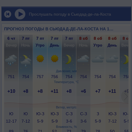
Прослушать погоду в Сьюдад-де-ла-Коста
ПРОГНОЗ ПОГОДЫ В СЬЮДАД-ДЕ-ЛА-КОСТА НА 14 ДНЕЙ
6 чт
7 пт
7 пт
7 пт
7 пт
8 сб
8 сб
8 сб
8 сб
Вечер
Ночь
Утро
День
Вечер
Ночь
Утро
День
Вече
Давление, мм
751
754
757
756
754
754
754
754
758
Температура, °C
+10
+8
+8
+11
+8
+6
+7
+11
+9
Ветер, метр/с
Ю
Ю
Ю-З
Ю-З
С-З
С-З
З
Ю-З
Ю-З
12-17
7-12
5-9
5-9
3-6
3-6
5-9
7-12
5-9
Влажность, %
89
76
71
52
73
79
78
50
55