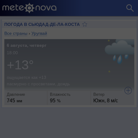
ПОГОДА В СЬЮДАД-ДЕ-ЛА-КОСТА
Все страны
›
Уругвай
6 августа, четверг
18:00
+13°
ощущается как +13
пасмурно с просветами, дождь
Давление
Влажность
Ветер
745
95
Южн, 8 м/с
мм
%