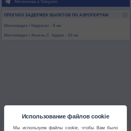
Метеонова в Telegram
ПРОГНОЗ ЗАДЕРЖЕК ВЫЛЕТОВ ПО АЭРОПОРТАМ
Монтевидео / Карраско - 8 км
Монтевидео / Анхель С. Адами - 29 км
Мальдонадо - 78 км
Минас - 84 км
Пунта Дель Исте - 95 км
Пунта Индио - 136 км
Использование файлов cookie
КАРТЫ ПОГОДЫ В СЬЮДАД-ДЕ-ЛА-КОСТА
Мы используем файлы cookie, чтобы Вам было