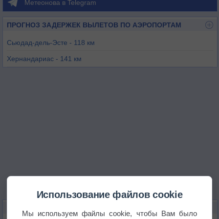
Метеонова в Telegram
ПРОГНОЗ ЗАДЕРЖЕК ВЫЛЕТОВ ПО АЭРОПОРТАМ
Сьюдад-дель-Эсте - 118 км
Хернандариас - 141 км
Асунсьон - 153 км
Фос-ду-Игуасу - 155 км
Пуэрто-Игуасу - 158 км
Клоринда - 173 км
Использование файлов cookie
КАРТЫ ПОГОДЫ В КААГУАСУ
Мы используем файлы cookie, чтобы Вам было