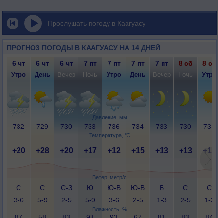
Прослушать погоду в Каагуасу
ПРОГНОЗ ПОГОДЫ В КААГУАСУ НА 14 ДНЕЙ
6 чт
6 чт
6 чт
7 пт
7 пт
7 пт
7 пт
8 сб
8 сб
Утро
День
Вечер
Ночь
Утро
День
Вечер
Ночь
Утро
Давление, мм
732
729
730
733
736
734
733
730
731
Температура, °C
+20
+28
+20
+17
+12
+15
+13
+13
+18
Ветер, метр/с
С
С
С-З
Ю
Ю-В
Ю-В
В
С
С
3-6
5-9
2-5
5-9
3-6
2-5
1-3
2-5
1-3
Влажность, %
87
58
83
93
93
67
81
83
84