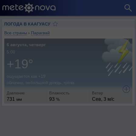
ПОГОДА В КААГУАСУ
Все страны
›
Парагвай
6 августа, четверг
5:00
+19°
ощущается как +19
облачно, небольшой дождь, гроза
Давление
Влажность
Ветер
731
93
Сев, 3 м/с
мм
%