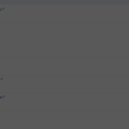
го?
м
у?
ем?