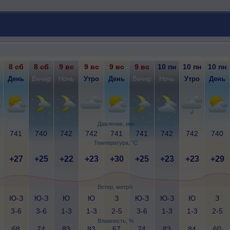
8 сб
8 сб
9 вс
9 вс
9 вс
9 вс
10 пн
10 пн
10 пн
День
Вечер
Ночь
Утро
День
Вечер
Ночь
Утро
День
Давление, мм
741
740
742
742
741
741
742
742
740
Температура, °C
+27
+25
+22
+23
+30
+25
+23
+23
+29
Ветер, метр/с
Ю-З
Ю-З
Ю
Ю
З
Ю-З
Ю-З
Ю
З
3-6
3-6
1-3
1-3
2-5
3-6
1-3
1-3
2-5
Влажность, %
68
74
83
83
57
74
83
84
60