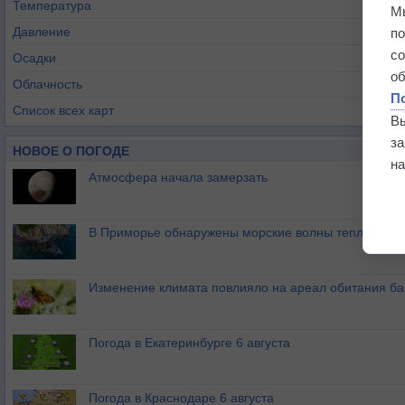
Температура
М
Давление
п
с
Осадки
о
Облачность
П
Список всех карт
В
з
НОВОЕ О ПОГОДЕ
на
Атмосфера начала замерзать
В Приморье обнаружены морские волны тепла
Изменение климата повлияло на ареал обитания ба
Погода в Екатеринбурге 6 августа
Погода в Краснодаре 6 августа