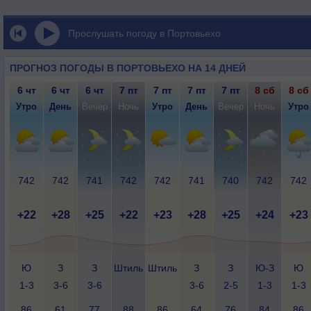
Прослушать погоду в Портовьехо
ПРОГНОЗ ПОГОДЫ В ПОРТОВЬЕХО НА 14 ДНЕЙ
6 чт
6 чт
6 чт
7 пт
7 пт
7 пт
7 пт
8 сб
8 сб
Утро
День
Вечер
Ночь
Утро
День
Вечер
Ночь
Утро
742
742
741
742
742
741
740
742
742
+22
+28
+25
+22
+23
+28
+25
+24
+23
Ю
З
З
Штиль
Штиль
З
З
Ю-З
Ю
1-3
3-6
3-6
3-6
2-5
1-3
1-3
86
61
77
88
86
64
76
84
86