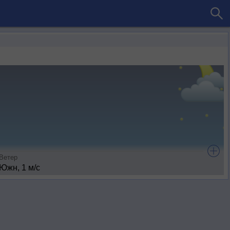
Ветер
Южн, 1 м/с