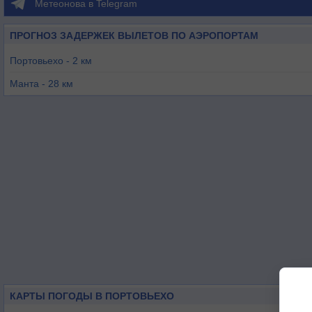
Метеонова в Telegram
ПРОГНОЗ ЗАДЕРЖЕК ВЫЛЕТОВ ПО АЭРОПОРТАМ
Портовьехо - 2 км
Манта - 28 км
Бахиа-дель-Каракес - 50 км
Гуаякиль - 138 км
Салинас - 141 км
Таура - 159 км
КАРТЫ ПОГОДЫ В ПОРТОВЬЕХО