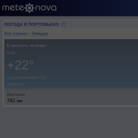
ПОГОДА В ПОРТОВЬЕХО
Все страны
›
Эквадор
6 августа, четверг
5:00
+22°
ощущается как +20
облачно
Давление
742
мм