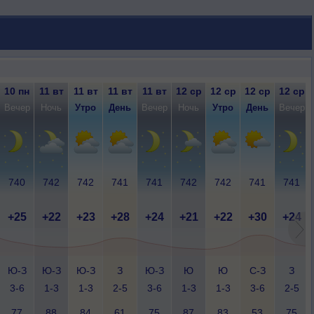
10 пн
11 вт
11 вт
11 вт
11 вт
12 ср
12 ср
12 ср
12 ср
Вечер
Ночь
Утро
День
Вечер
Ночь
Утро
День
Вечер
740
742
742
741
741
742
742
741
741
+25
+22
+23
+28
+24
+21
+22
+30
+24
Ю-З
Ю-З
Ю-З
З
Ю-З
Ю
Ю
С-З
З
3-6
1-3
1-3
2-5
3-6
1-3
1-3
3-6
2-5
77
88
84
61
75
87
83
53
75