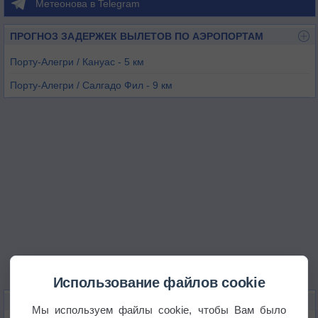
Метеонова в Telegram
ПРОГНОЗ ЗАДЕРЖЕК ВЫЛЕТОВ ПО АЭРОПОРТАМ
Порту-Алегри / Кануас - 5 км
Порту-Алегри / Салгадо Фил - 9 км
Канела - 69 км
Кашиас-ду-Сул - 84 км
Веранополис - 122 км
Торриш - 138 км
Использование файлов cookie
КАРТЫ ПОГОДЫ В КАШОЕИРИНХЕ
Мы используем файлы cookie, чтобы Вам было