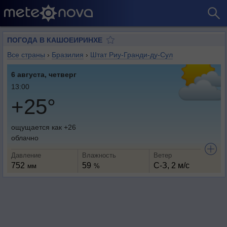
ПОГОДА В КАШОЕИРИНХЕ
Все страны
›
Бразилия
›
Штат Риу-Гранди-ду-Сул
6 августа, четверг
13:00
+25°
ощущается как +26
облачно
Давление
Влажность
Ветер
752
59
С-З, 2 м/с
мм
%