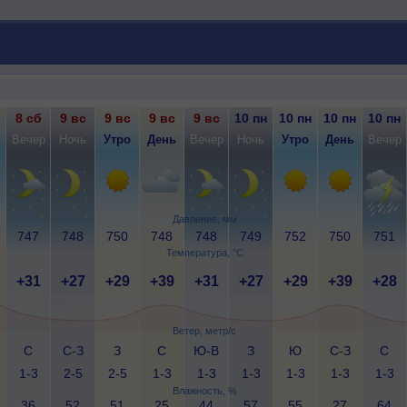
8 сб
9 вс
9 вс
9 вс
9 вс
10 пн
10 пн
10 пн
10 пн
Вечер
Ночь
Утро
День
Вечер
Ночь
Утро
День
Вечер
Давление, мм
747
748
750
748
748
749
752
750
751
Температура, °C
+31
+27
+29
+39
+31
+27
+29
+39
+28
Ветер, метр/с
С
С-З
З
С
Ю-В
З
Ю
С-З
С
1-3
2-5
2-5
1-3
1-3
1-3
1-3
1-3
1-3
Влажность, %
36
52
51
25
44
57
55
27
64