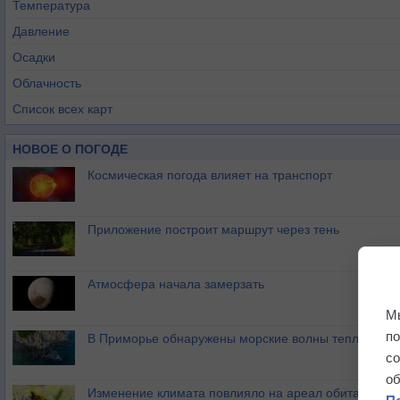
Температура
Давление
Осадки
Облачность
Список всех карт
НОВОЕ О ПОГОДЕ
Космическая погода влияет на транспорт
Приложение построит маршрут через тень
Атмосфера начала замерзать
М
п
В Приморье обнаружены морские волны тепла
с
о
Изменение климата повлияло на ареал обитания ба