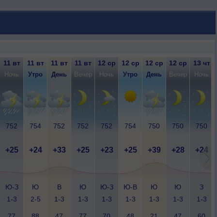
11 вт
11 вт
11 вт
11 вт
12 ср
12 ср
12 ср
12 ср
13 чт
Ночь
Утро
День
Вечер
Ночь
Утро
День
Вечер
Ночь
752
754
752
752
752
754
750
750
750
+25
+24
+33
+25
+23
+25
+39
+28
+24
Ю-З
Ю
В
Ю
Ю-З
Ю-В
Ю
Ю
З
1-3
2-5
1-3
1-3
1-3
1-3
1-3
1-3
1-3
77
88
47
77
70
48
21
47
60