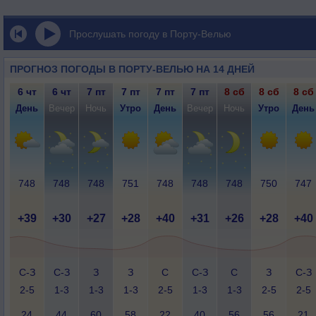
Прослушать погоду в Порту-Велью
ПРОГНОЗ ПОГОДЫ В ПОРТУ-ВЕЛЬЮ НА 14 ДНЕЙ
6 чт
6 чт
7 пт
7 пт
7 пт
7 пт
8 сб
8 сб
8 сб
День
Вечер
Ночь
Утро
День
Вечер
Ночь
Утро
День
748
748
748
751
748
748
748
750
747
+39
+30
+27
+28
+40
+31
+26
+28
+40
С-З
С-З
З
З
С
С-З
С
З
С-З
2-5
1-3
1-3
1-3
2-5
1-3
1-3
2-5
2-5
24
44
60
58
22
40
56
56
21