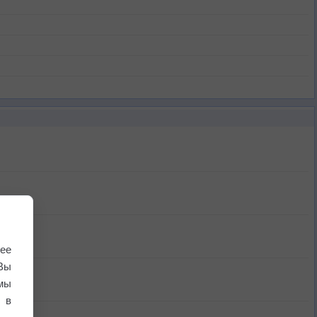
ее
Вы
мы
 в