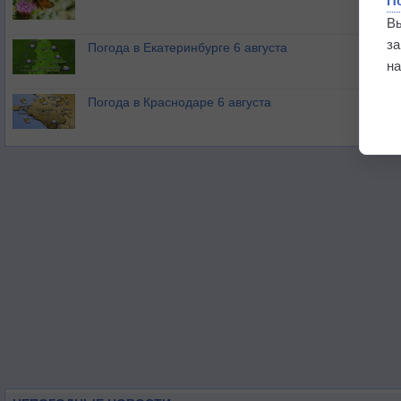
П
В
з
Погода в Екатеринбурге 6 августа
на
Погода в Краснодаре 6 августа