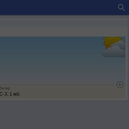
Ветер
С-З, 1 м/с