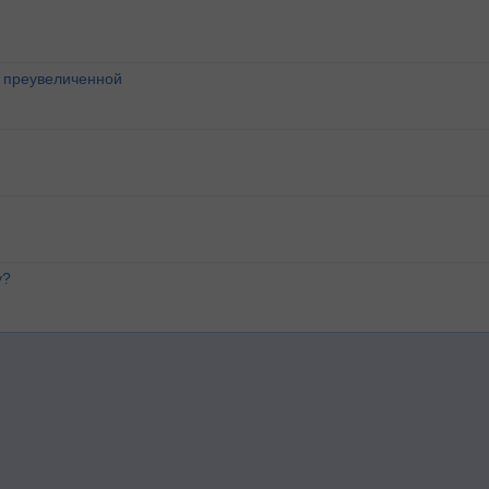
о преувеличенной
у?