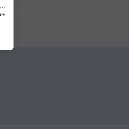
ью
ие