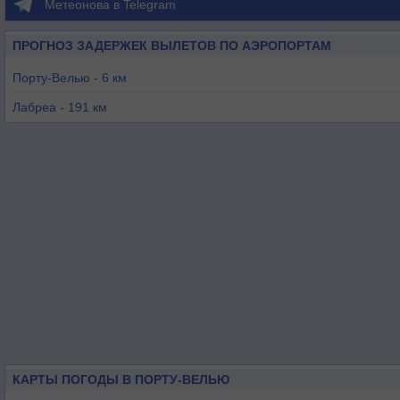
Метеонова в Telegram
ПРОГНОЗ ЗАДЕРЖЕК ВЫЛЕТОВ ПО АЭРОПОРТАМ
Порту-Велью - 6 км
Лабреа - 191 км
Гуажара-Мирин - 271 км
Гуайарамерин - 278 км
Жи-Парана - 325 км
Риберальта - 345 км
КАРТЫ ПОГОДЫ В ПОРТУ-ВЕЛЬЮ