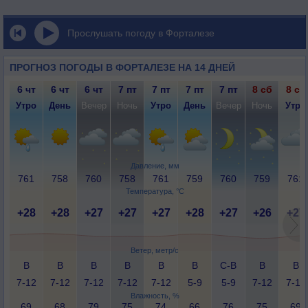
Прослушать погоду в Форталезе
ПРОГНОЗ ПОГОДЫ В ФОРТАЛЕЗЕ НА 14 ДНЕЙ
6 чт
6 чт
6 чт
7 пт
7 пт
7 пт
7 пт
8 сб
8 сб
Утро
День
Вечер
Ночь
Утро
День
Вечер
Ночь
Утро
Давление, мм
761
758
760
758
761
759
760
759
761
Температура, °C
+28
+28
+27
+27
+27
+28
+27
+26
+27
Ветер, метр/с
В
В
В
В
В
В
С-В
В
В
7-12
7-12
7-12
7-12
7-12
5-9
5-9
7-12
7-12
Влажность, %
69
68
79
75
74
66
76
75
69