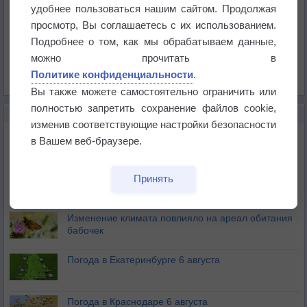
Температура
удобнее пользоваться нашим сайтом. Продолжая
Давление
просмотр, Вы соглашаетесь с их использованием.
Подробнее о том, как мы обрабатываем данные,
Осадки
можно прочитать в
Облачность
Политике конфиденциальности
.
Список всех карт
Вы также можете самостоятельно ограничить или
полностью запретить сохранение файлов cookie,
НОВОЕ О ПОГОДЕ
изменив соответствующие настройки безопасности
Атмосфера начала замерзать
в Вашем веб-браузере.
В Приморье обнаружены морские волны тепла
Принять
Изменение климата повлияло на ареал обитания
бабочек
Погода в Екатеринбурге 6 августа
Погода в Краснодаре 6 августа