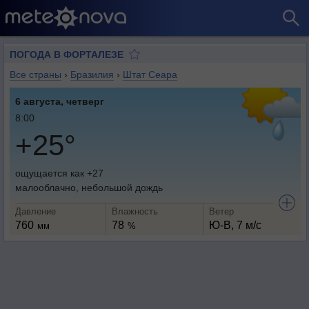
ПОГОДА В ФОРТАЛЕЗЕ
Все страны
›
Бразилия
›
Штат Сеара
6 августа, четверг
8:00
+25°
ощущается как +27
малооблачно, небольшой дождь
Давление
Влажность
Ветер
760
78
Ю-В, 7 м/с
мм
%