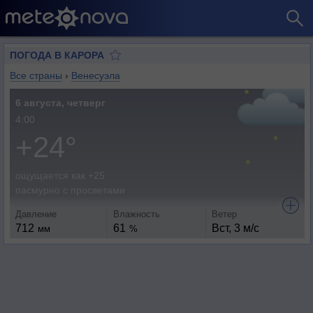
ПОГОДА В КАРОРА
Все страны
›
Венесуэла
6 августа, четверг
4:00
+24°
ощущается как +25
пасмурно с просветами
Давление
Влажность
Ветер
712
61
Вст, 3 м/с
мм
%