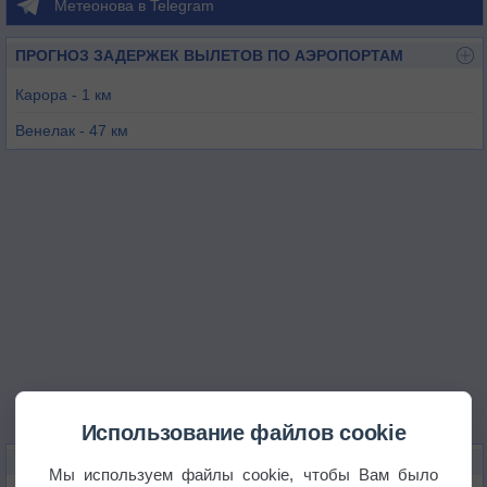
Метеонова в Telegram
ПРОГНОЗ ЗАДЕРЖЕК ВЫЛЕТОВ ПО АЭРОПОРТАМ
Карора - 1 км
Венелак - 47 км
Баркисимето - 80 км
Чуругуара - 84 км
Боконо - 103 км
Валера - 109 км
Использование файлов cookie
КАРТЫ ПОГОДЫ В КАРОРА
Мы используем файлы cookie, чтобы Вам было