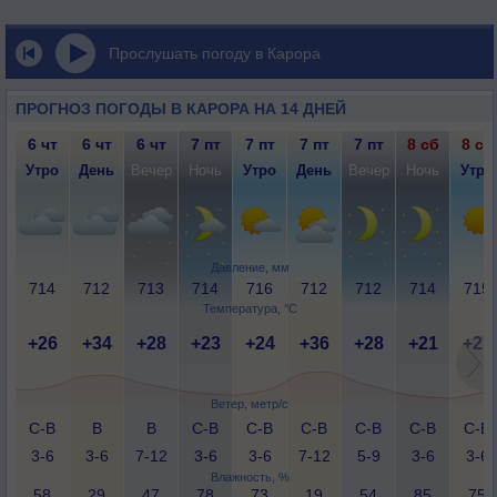
Прослушать погоду в Карора
ПРОГНОЗ ПОГОДЫ В КАРОРА НА 14 ДНЕЙ
6 чт
6 чт
6 чт
7 пт
7 пт
7 пт
7 пт
8 сб
8 сб
Утро
День
Вечер
Ночь
Утро
День
Вечер
Ночь
Утро
Давление, мм
714
712
713
714
716
712
712
714
715
Температура, °C
+26
+34
+28
+23
+24
+36
+28
+21
+23
Ветер, метр/с
С-В
В
В
С-В
С-В
С-В
С-В
С-В
С-В
3-6
3-6
7-12
3-6
3-6
7-12
5-9
3-6
3-6
Влажность, %
58
29
47
78
73
19
54
85
75